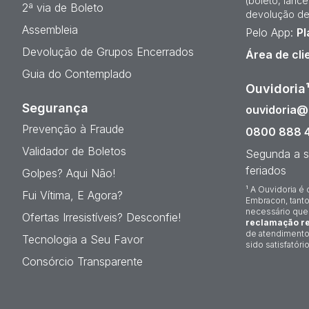
(boleto, lanc
2ª via de Boleto
devolução de
Assembleia
Pelo App:
Pl
Devolução de Grupos Encerrados
Área de cli
Guia do Contemplado
Ouvidoria
Segurança
ouvidoria
Prevenção à Fraude
0800 888 
Validador de Boletos
Segunda a s
feriados
Golpes? Aqui Não!
¹ A Ouvidoria é 
Fui Vítima, E Agora?
Embracon, tanto
necessário que
Ofertas Irresistíveis? Desconfie!
reclamação re
de atendimento
Tecnologia a Seu Favor
sido satisfatório
Consórcio Transparente