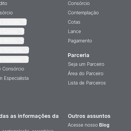
dito
Consórcio
sórcio
Contemplação
e Imóveis
Cotas
e Carros
Lance
e Motos
Pagamento
e Serviços
Parceria
e Pesados
Seja um Parceiro
e Consórcio
Área do Parceiro
 Especialista
Lista de Parceiros
das as informações da
Outros assuntos
Acesse nosso
Blog