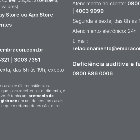
e, contemplação, assembleia,
Atendimento ao cliente:
0800
 valores)
|
4003 9999
ay Store
ou
App Store
Segunda a sexta, das 8h às 
entes
Atendimento eletrônico: 24h
¹
E-mail:
relacionamento@embraco
@embracon.com.br
4321
|
3003 7351
Deficiência auditiva e f
exta, das 8h às 19h, exceto
0800 886 0006
o canal de última instância na
 que, para receber o atendimento, é
 você tenha um
protocolo de
gistrado
em um de nossos canais
 e que o retorno deles não tenha
.