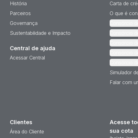
História
Carta de cré
Parceiros
O que é con
Governança
Consórcio d
Sustentabilidade e Impacto
Consórcio d
Consórcio d
Central de ajuda
Consórcio d
Acessar Central
Consórcio d
Simulador d
Falar com um
Clientes
Acesse to
sua cota
Área do Cliente