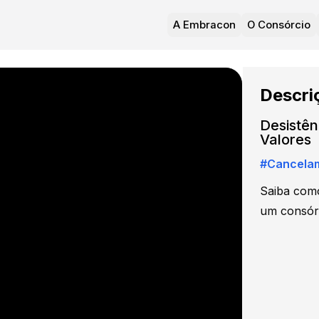
A Embracon
O Consórcio
Descri
Desistên
Valores
#
Cancela
Saiba como
um consórc