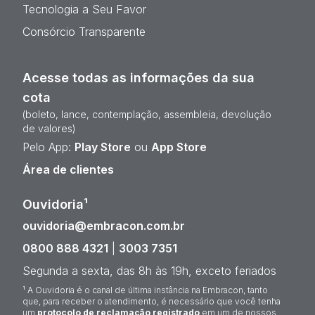
Tecnologia a Seu Favor
Consórcio Transparente
Acesse todas as informações da sua
cota
(boleto, lance, contemplação, assembleia, devolução
de valores)
Pelo App:
Play Store
ou
App Store
Área de clientes
Ouvidoria¹
ouvidoria@embracon.com.br
0800 888 4321
|
3003 7351
Segunda a sexta, das 8h às 19h, exceto feriados
¹ A Ouvidoria é o canal de última instância na Embracon, tanto
que, para receber o atendimento, é necessário que você tenha
um
protocolo de reclamação registrado
em um de nossos