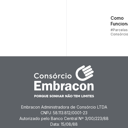
Embrac
Como
Funcion
Parcela
#Parcelas
Consórci
Consórc
Embracon Administradora de Consórcio LTDA
CNPJ: 58.113.812/0001-23
Autorizado pelo Banco Central Nº 3/00/223/88
Data: 15/08/88