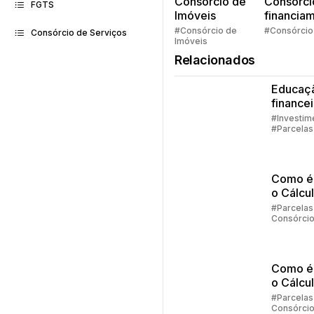
Consorcio de
Consórci
FGTS
Imóveis
financia
Quem pe
#Consórcio de
#Consórcio
Consórcio de Serviços
Imóveis
faz consó
Relacionados
Educaç
finance
família
#Investim
#Parcelas
Consórci
#Embraco
Como é 
o Cálcu
Reajust
#Parcelas
Consórci
Consórc
Embraco
Parte 2
Como é 
o Cálcu
Reajust
#Parcelas
Consórci
Consórc