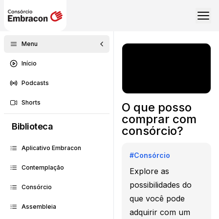
Menu
Início
Podcasts
Shorts
O que posso
comprar com
Biblioteca
consórcio?
Aplicativo Embracon
#
Consórcio
Contemplação
Explore as
possibilidades do
Consórcio
que você pode
Assembleia
adquirir com um