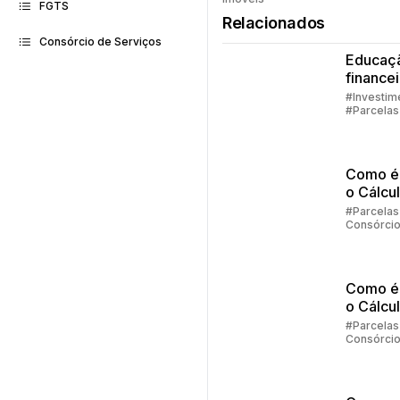
faz consó
FGTS
Relacionados
Consórcio de Serviços
Educaç
finance
família
#Investim
#Parcelas
Consórci
#Embraco
Como é 
o Cálcu
Reajust
#Parcelas
Consórci
Consórc
Embraco
Parte 2
Como é 
o Cálcu
Reajust
#Parcelas
Consórci
Consórc
Embrac