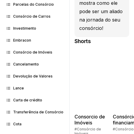
mostra como ele
Parcelas do Consórcio
pode ser um aliado
Consórcio de Carros
na jornada do seu
consórcio!
Investimento
Shorts
Embracon
Consórcio de Imóveis
Cancelamento
Devolução de Valores
Lance
Carta de crédito
Transferência de Consórcio
Consorcio de
Consórci
Imóveis
financia
Cota
Quem pe
#Consórcio de
#Consórcio
Imóveis