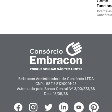
Como
Funcion
Parcela
#Parcelas
Consórci
Consórc
Embracon Administradora de Consórcio LTDA
CNPJ: 58.113.812/0001-23
Autorizado pelo Banco Central Nº 3/00/223/88
Data: 15/08/88
Facebook
Instagram
Twitter
Linkedin
Youtube
Pinterest