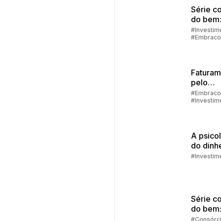
Série c
do bem:
financei
#Investim
#Embraco
como de
alcança
Faturam
pelo
aplicati
#Embraco
#Investim
passo a
#Aplicativ
Embracon
A psico
do dinhe
que te 
#Investim
de
econom
Série c
do bem:
poder d
#Consórc