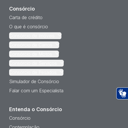
Consórcio
Carta de crédito
O que é consórcio
Consórcio de Imóveis
Consórcio de Carros
Consórcio de Motos
Consórcio de Serviços
Consórcio de Pesados
Simulador de Consórcio
Falar com um Especialista
Ac
Entenda o Consórcio
Consórcio
Contemplação