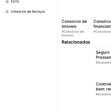
FGTS
Consórcio de Serviços
Consorcio de
Consórci
Imóveis
financia
Quem pe
#Consórcio de
#Consórcio
Imóveis
faz consó
Relacionados
Seguro
Pressam
Embrac
#Investim
Control
bem: re
extra
#Investim