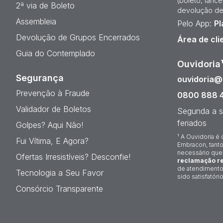
(boleto, lanc
2ª via de Boleto
devolução de
Assembleia
Pelo App:
Pl
Devolução de Grupos Encerrados
Área de cli
Guia do Contemplado
Ouvidoria
Segurança
ouvidoria
Prevenção à Fraude
0800 888 
Validador de Boletos
Segunda a s
feriados
Golpes? Aqui Não!
¹ A Ouvidoria é 
Fui Vítima, E Agora?
Embracon, tanto
necessário que
Ofertas Irresistíveis? Desconfie!
reclamação re
de atendimento
Tecnologia a Seu Favor
sido satisfatório
Consórcio Transparente