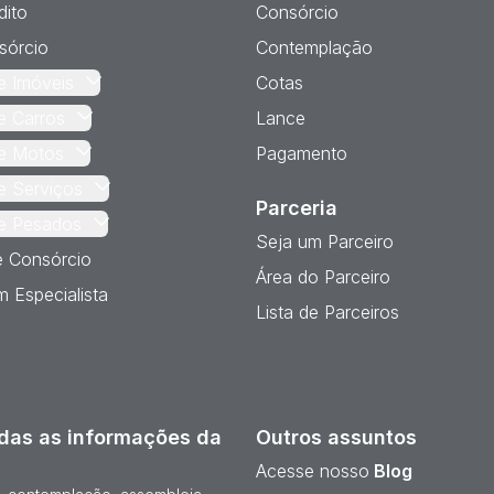
dito
Consórcio
sórcio
Contemplação
e Imóveis
Cotas
e Carros
Lance
e Motos
Pagamento
e Serviços
Parceria
e Pesados
Seja um Parceiro
e Consórcio
Área do Parceiro
 Especialista
Lista de Parceiros
das as informações da
Outros assuntos
Acesse nosso
Blog