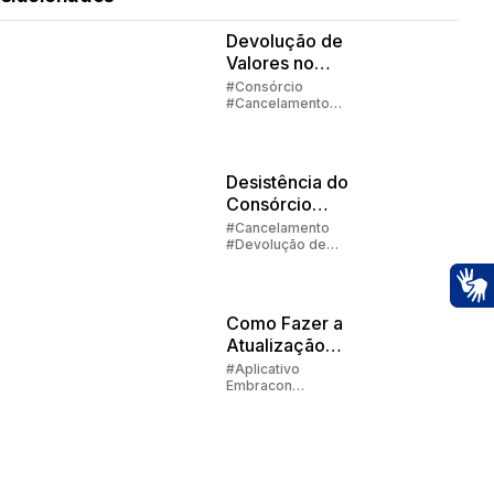
Devolução de
Valores no
Consórcio -
#Consórcio
#Cancelamento
Parte 1
#Devolução de
Valores
Desistência do
Consórcio
Parte 2 |
#Cancelamento
#Devolução de
Devolução de
Valores
Valores
Ac
Como Fazer a
Atualização
Cadastral na
#Aplicativo
Embracon
Embracon
#Devolução de
Valores