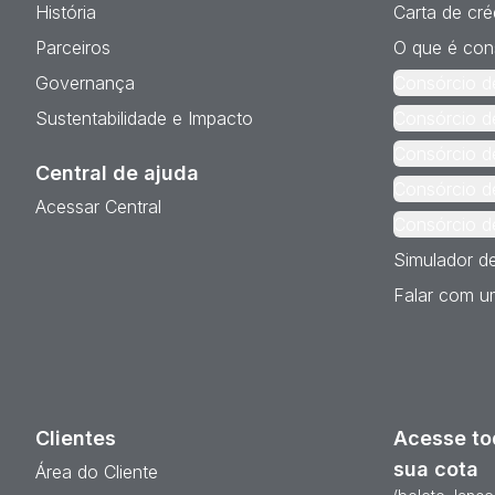
História
Carta de cré
Parceiros
O que é con
Governança
Consórcio d
Sustentabilidade e Impacto
Consórcio d
Consórcio d
Central de ajuda
Consórcio d
Acessar Central
Consórcio d
Simulador d
Falar com um
Clientes
Acesse to
sua cota
Área do Cliente