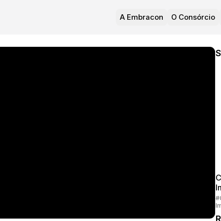
A Embracon
O Consórcio
S
C
I
#
I
R