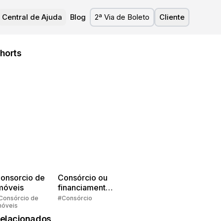
Central de Ajuda
Blog
2ª Via de Boleto
Cliente
horts
onsorcio de
Consórcio ou
móveis
financiamento?
Quem pensa
Consórcio de
#Consórcio
móveis
faz consórcio!
elacionados