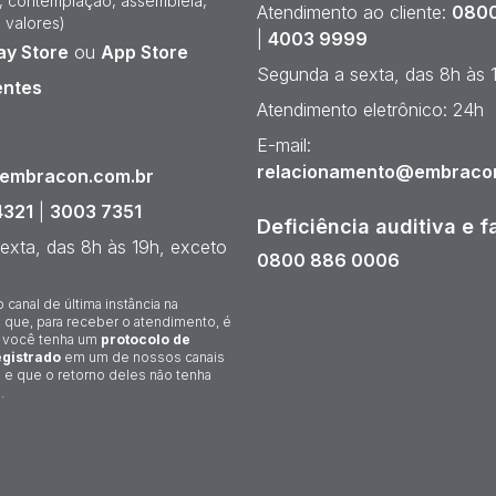
e, contemplação, assembleia,
Atendimento ao cliente:
0800
 valores)
|
4003 9999
ay Store
ou
App Store
Segunda a sexta, das 8h às 
entes
Atendimento eletrônico: 24h
¹
E-mail:
relacionamento@embraco
@embracon.com.br
4321
|
3003 7351
Deficiência auditiva e f
exta, das 8h às 19h, exceto
0800 886 0006
o canal de última instância na
 que, para receber o atendimento, é
 você tenha um
protocolo de
gistrado
em um de nossos canais
 e que o retorno deles não tenha
.