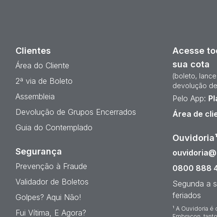
Clientes
Acesse to
sua cota
Área do Cliente
(boleto, lanc
2ª via de Boleto
devolução de
Assembleia
Pelo App:
Pl
Devolução de Grupos Encerrados
Área de cli
Guia do Contemplado
Ouvidoria
Segurança
ouvidoria
Prevenção à Fraude
0800 888 
Validador de Boletos
Segunda a s
feriados
Golpes? Aqui Não!
¹ A Ouvidoria é 
Fui Vítima, E Agora?
Embracon, tanto