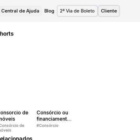
Central de Ajuda
Blog
2ª Via de Boleto
Cliente
horts
onsorcio de
Consórcio ou
móveis
financiamento?
Quem pensa
Consórcio de
#Consórcio
móveis
faz consórcio!
elacionados