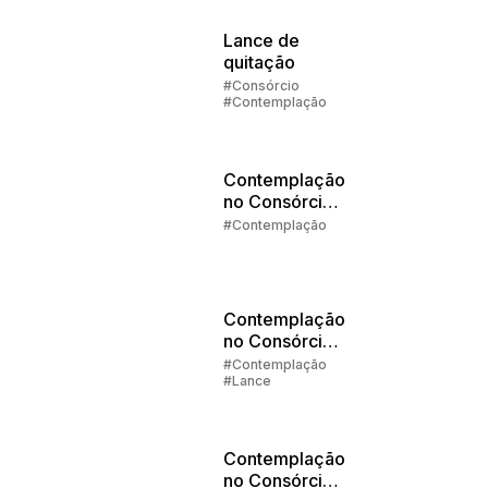
Imóveis
#Contemplação
Lance de
quitação
#Consórcio
#Contemplação
Contemplação
no Consórcio
Parte 5:
#Contemplação
Contemplei e
agora?
Contemplação
no Consórcio
Parte 4: Tipos
#Contemplação
#Lance
de Lances
Contemplação
no Consórcio