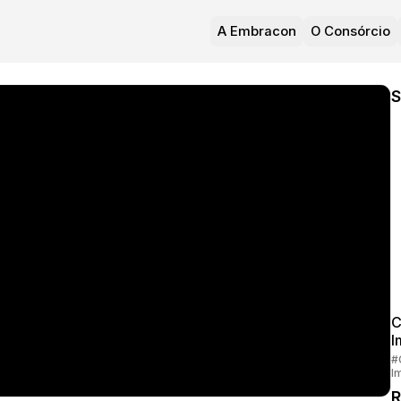
A Embracon
O Consórcio
S
C
I
#
I
R