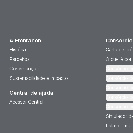
A Embracon
Consórcio
História
Carta de cré
Parceiros
O que é con
Governança
Consórcio d
Sustentabilidade e Impacto
Consórcio d
Consórcio d
Central de ajuda
Consórcio d
Acessar Central
Consórcio d
Simulador d
Falar com um