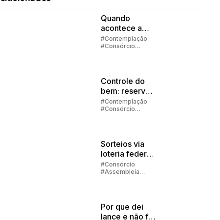
Quando
acontece a
contemplação
#Contemplação
#Consórcio
no consórcio?
#Embracon
Controle do
bem: reserva
de
#Contemplação
#Consórcio
emergência
#Investimento
#Embracon
Sorteios via
loteria federal:
quando
#Consórcio
#Assembleia
acontecem os
#Contemplação
sorteios?
Por que dei
lance e não fui