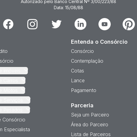
Autorizado pelo Banco Central Nº 3/00/223/88
Data: 15/08/88
Facebook
Instagram
Twitter
Linkedin
Youtube
Pinter
Entenda o Consórcio
dito
Consórcio
sórcio
Contemplação
e Imóveis
Cotas
e Carros
Lance
e Motos
Pagamento
e Serviços
Parceria
e Pesados
Seja um Parceiro
e Consórcio
Área do Parceiro
 Especialista
Lista de Parceiros