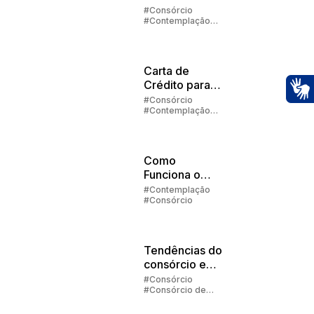
contemplado
#Consórcio
#Contemplação
no consórcio?
#Lance
Carta de
Crédito para
Veículos
#Consórcio
Ac
#Contemplação
#Carta de crédito
Como
Funciona o
Faturamento
#Contemplação
#Consórcio
de
Automóvel? |
Embracon
Tendências do
consórcio em
2025
#Consórcio
#Consórcio de
Carros
#Consórcio de