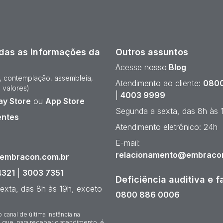
das as informações da
Outros assuntos
Acesse nosso
Blog
e, contemplação, assembleia,
Atendimento ao cliente:
0800
 valores)
|
4003 9999
ay Store
ou
App Store
Segunda a sexta, das 8h às 
entes
Atendimento eletrônico: 24h
¹
E-mail:
relacionamento@embraco
@embracon.com.br
4321
|
3003 7351
Deficiência auditiva e f
exta, das 8h às 19h, exceto
0800 886 0006
o canal de última instância na
 que, para receber o atendimento, é