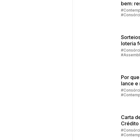
bem: re
de
#Contemp
#Consórc
emergê
#Investim
#Embraco
Sorteios
loteria 
quando
#Consórc
#Assembl
aconte
#Contemp
sorteio
Por que
lance e 
contem
#Consórc
#Contemp
no cons
#Lance
Carta d
Crédito
Veículo
#Consórc
#Contemp
#Carta de