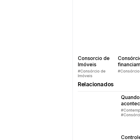
Consorcio de
Consórci
Imóveis
financia
Quem pe
#Consórcio de
#Consórcio
Imóveis
faz consó
Relacionados
Quando
acontec
contem
#Contemp
#Consórc
no cons
#Embraco
Control