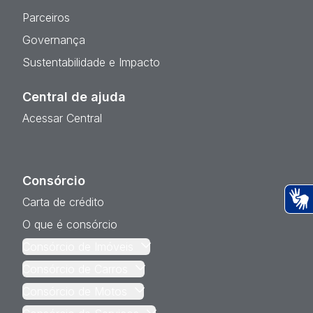
Parceiros
Governança
Sustentabilidade e Impacto
Central de ajuda
Acessar Central
Consórcio
Carta de crédito
Ac
O que é consórcio
Consórcio de Imóveis
Consórcio de Carros
Consórcio de Motos