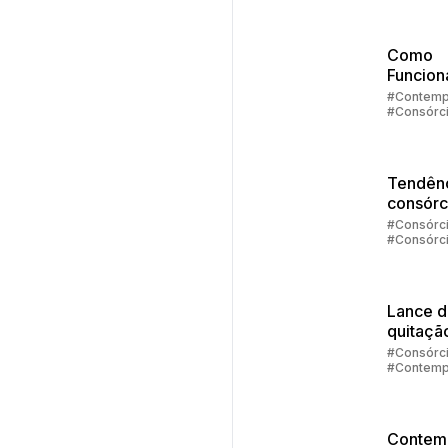
Como
Funcion
Faturam
#Contemp
#Consórc
de
Automóv
Embrac
Tendênc
consórc
2025
#Consórc
#Consórc
Carros
#Consórc
Imóveis
#Contemp
Lance 
quitaçã
#Consórc
#Contemp
Contem