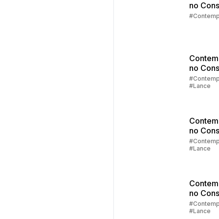
no Cons
Parte 5:
#Contemp
Contemp
agora?
Contem
no Cons
Parte 4:
#Contemp
#Lance
de Lanc
Contem
no Cons
Parte 3:
#Contemp
#Lance
Lance
Contem
no Cons
Parte 2:
#Contemp
#Lance
Sorteio