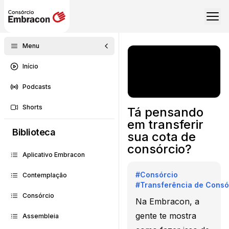
Menu
Início
Podcasts
Shorts
Tá pensando
em transferir
Biblioteca
sua cota de
consórcio?
Aplicativo Embracon
#
Consórcio
Contemplação
#
Transferência de Consó
Consórcio
Na Embracon, a
gente te mostra
Assembleia