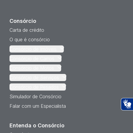
Consórcio
Carta de crédito
O que é consórcio
Consórcio de Imóveis
Consórcio de Carros
Consórcio de Motos
Consórcio de Serviços
Consórcio de Pesados
Simulador de Consórcio
Falar com um Especialista
Ac
Entenda o Consórcio