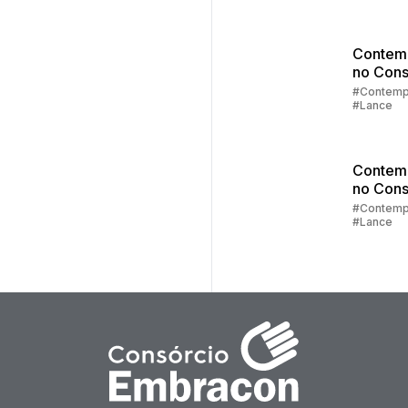
Contem
no Cons
Parte 3:
#Contemp
#Lance
Lance
Contem
no Cons
Parte 2:
#Contemp
#Lance
Sorteio
Lances