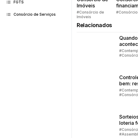
FGTS
Imóveis
financia
Quem pe
#Consórcio de
#Consórcio
Consórcio de Serviços
Imóveis
faz consó
Relacionados
Quando
acontec
contem
#Contemp
#Consórc
no cons
#Embraco
Control
bem: re
de
#Contemp
#Consórc
emergê
#Investim
#Embraco
Sorteios
loteria 
quando
#Consórc
#Assembl
aconte