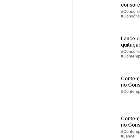
consórc
2025
#Consórc
#Consórc
Carros
#Consórc
Imóveis
#Contemp
Lance 
quitaçã
#Consórc
#Contemp
Contem
no Cons
Parte 5:
#Contemp
Contemp
agora?
Contem
no Cons
Parte 4:
#Contemp
#Lance
de Lanc