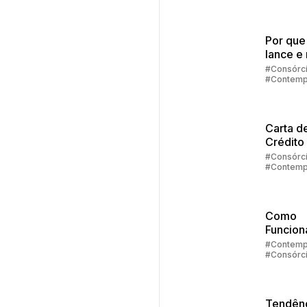
#Contemp
sorteio
Por que
lance e 
contem
#Consórc
#Contemp
no cons
#Lance
Carta d
Crédito
Veículo
#Consórc
#Contemp
#Carta de
Como
Funcion
Faturam
#Contemp
#Consórc
de
Automóv
Embrac
Tendênc