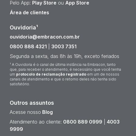
Pelo App:
Play Store
ou
App Store
Área de clientes
Ouvidoria¹
ouvidoria@embracon.com.br
0800 888 4321
|
3003 7351
Segunda a sexta, das 8h às 19h, exceto feriados
¹ A Ouvidoria é o canal de última instância na Embracon, tanto
que, para receber o atendimento, é necessário que você tenha
um
protocolo de reclamação registrado
em um de nossos
canais de atendimento e que o retorno deles não tenha sido
satisfatório.
Outros assuntos
Acesse nosso
Blog
Atendimento ao cliente:
0800 889 0999
|
4003
9999