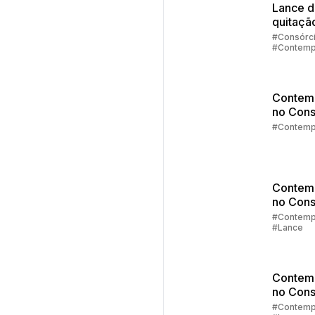
Lance 
quitaçã
#Consórc
#Contemp
Contem
no Cons
Parte 5:
#Contemp
Contemp
agora?
Contem
no Cons
Parte 4:
#Contemp
#Lance
de Lanc
Contem
no Cons
Parte 3:
#Contemp