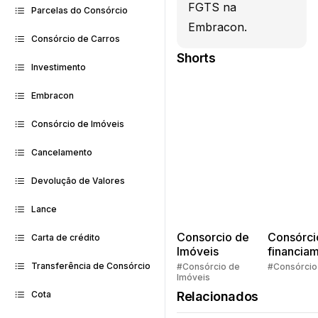
FGTS na
Parcelas do Consórcio
Embracon.
Consórcio de Carros
Shorts
Investimento
Embracon
Consórcio de Imóveis
Cancelamento
Devolução de Valores
Lance
Consorcio de
Consórci
Carta de crédito
Imóveis
financia
Quem pe
Transferência de Consórcio
#Consórcio de
#Consórcio
Imóveis
faz consó
Relacionados
Cota