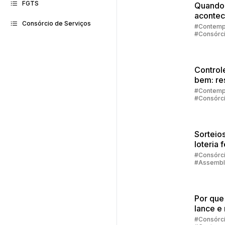
FGTS
Quando
acontec
Consórcio de Serviços
contem
#Contemp
#Consórc
no cons
#Embraco
Control
bem: re
de
#Contemp
#Consórc
emergê
#Investim
#Embraco
Sorteios
loteria 
quando
#Consórc
#Assembl
aconte
#Contemp
sorteio
Por que
lance e 
contem
#Consórc