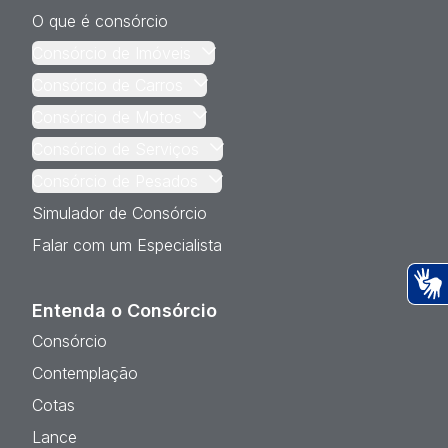
O que é consórcio
Consórcio de Imóveis
Consórcio de Carros
Consórcio de Motos
Consórcio de Serviços
Consórcio de Pesados
Simulador de Consórcio
Falar com um Especialista
Entenda o Consórcio
Ac
Consórcio
Contemplação
Cotas
Lance