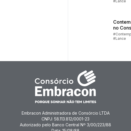
#Lance
Lance
Contem
no Cons
Parte 2:
#Contemp
#Lance
Sorteio
Lances
Embracon Administradora de Consórcio LTDA
CNPJ: 58.113.812/0001-23
Autorizado pelo Banco Central Nº 3/00/223/88
Data: 15/08/88