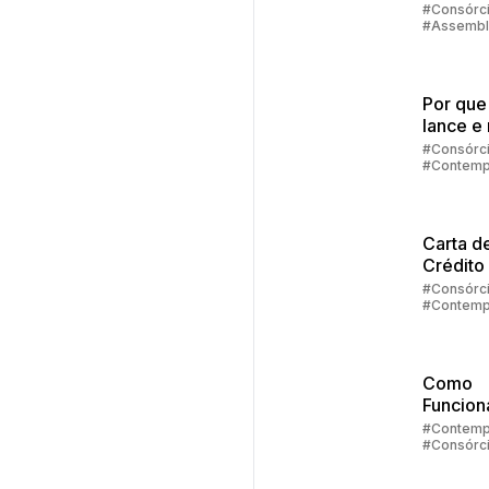
quando
#Consórc
#Assembl
aconte
#Contemp
sorteio
Por que
lance e 
contem
#Consórc
#Contemp
no cons
#Lance
Carta d
Crédito
Veículo
#Consórc
#Contemp
#Carta de
Como
Funcion
Faturam
#Contemp
#Consórc
de
Automóv