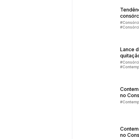
Embrac
Tendênc
consórc
2025
#Consórc
#Consórc
Carros
#Consórc
Imóveis
#Contemp
Lance 
quitaçã
#Consórc
#Contemp
Contem
no Cons
Parte 5:
#Contemp
Contemp
agora?
Contem
no Cons