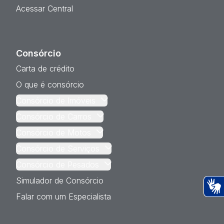
Acessar Central
Consórcio
Carta de crédito
O que é consórcio
Consórcio de Imóveis
Consórcio de Carros
Consórcio de Motos
Consórcio de Serviços
Consórcio de Pesados
Simulador de Consórcio
Falar com um Especialista
Ac