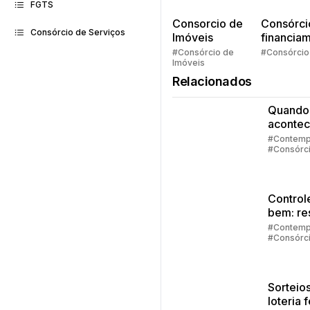
FGTS
Consorcio de
Consórci
Consórcio de Serviços
Imóveis
financia
Quem pe
#Consórcio de
#Consórcio
Imóveis
faz consó
Relacionados
Quando
acontec
contem
#Contemp
#Consórc
no cons
#Embraco
Control
bem: re
de
#Contemp
#Consórc
emergê
#Investim
#Embraco
Sorteios
loteria 