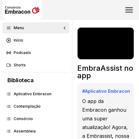
Menu
Início
Podcasts
Shorts
EmbraAssist no
app
Biblioteca
#
Aplicativo Embracon
Aplicativo Embracon
O app da
Contemplação
Embracon ganhou
uma super
Consórcio
atualização! Agora,
Assembleia
a Embrassist, nossa