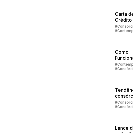
Carta d
Crédito
Veículo
#Consórc
#Contemp
#Carta de
Como
Funcion
Faturam
#Contemp
#Consórc
de
Automóv
Embrac
Tendênc
consórc
2025
#Consórc
#Consórc
Carros
#Consórc
Imóveis
#Contemp
Lance 