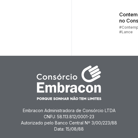
Contem
no Cons
Parte 2:
#Contemp
#Lance
Sorteio
Lances
Embracon Administradora de Consórcio LTDA
CNPJ: 58.113.812/0001-23
Autorizado pelo Banco Central Nº 3/00/223/88
Data: 15/08/88