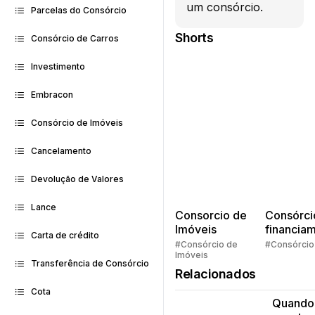
um consórcio.
Parcelas do Consórcio
Shorts
Consórcio de Carros
Investimento
Embracon
Consórcio de Imóveis
Cancelamento
Devolução de Valores
Lance
Consorcio de
Consórci
Imóveis
financia
Carta de crédito
Quem pe
#Consórcio de
#Consórcio
Imóveis
faz consó
Transferência de Consórcio
Relacionados
Cota
Quando