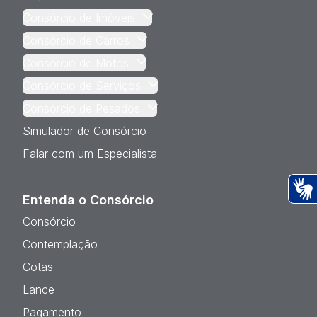
Consórcio de Imóveis
Consórcio de Carros
Consórcio de Motos
Consórcio de Serviços
Consórcio de Pesados
Simulador de Consórcio
Falar com um Especialista
Entenda o Consórcio
Ac
Consórcio
Contemplação
Cotas
Lance
Pagamento