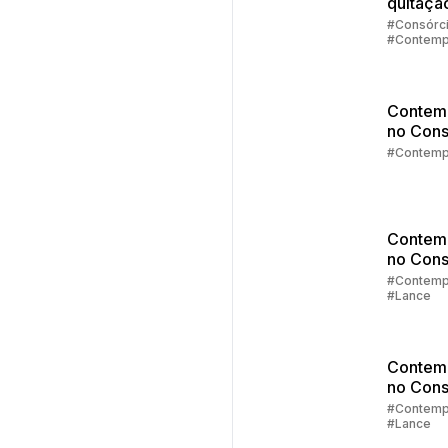
quitaçã
#Consórc
#Contemp
Contem
no Cons
Parte 5:
#Contemp
Contemp
agora?
Contem
no Cons
Parte 4:
#Contemp
#Lance
de Lanc
Contem
no Cons
Parte 3:
#Contemp
#Lance
Lance