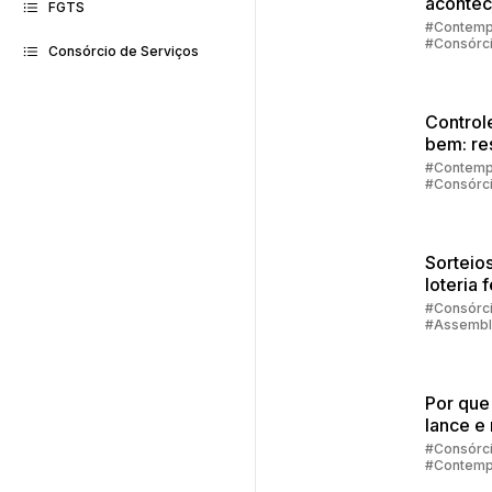
acontec
FGTS
contem
#Contemp
#Consórc
no cons
Consórcio de Serviços
#Embraco
Control
bem: re
de
#Contemp
#Consórc
emergê
#Investim
#Embraco
Sorteios
loteria 
quando
#Consórc
#Assembl
aconte
#Contemp
sorteio
Por que
lance e 
contem
#Consórc
#Contemp
no cons
#Lance