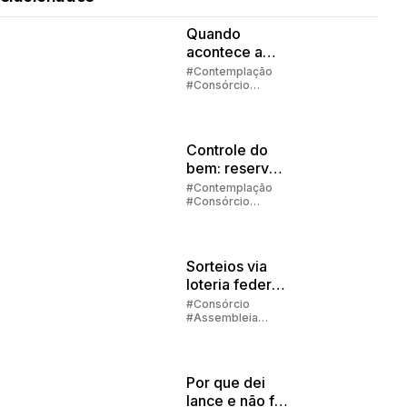
Quando
acontece a
contemplação
#Contemplação
#Consórcio
no consórcio?
#Embracon
Controle do
bem: reserva
de
#Contemplação
#Consórcio
emergência
#Investimento
#Embracon
Sorteios via
loteria federal:
quando
#Consórcio
#Assembleia
acontecem os
#Contemplação
sorteios?
Por que dei
lance e não fui