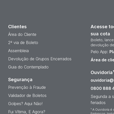
Clientes
Acesse to
sua cota
Área do Cliente
(boleto, lanc
2ª via de Boleto
devolução de
Assembleia
Pelo App:
Pl
Devolução de Grupos Encerrados
Área de cli
Guia do Contemplado
Ouvidoria
Segurança
ouvidoria
Prevenção à Fraude
0800 888 
Validador de Boletos
Segunda a s
feriados
Golpes? Aqui Não!
¹ A Ouvidoria é 
Fui Vítima, E Agora?
Embracon, tanto