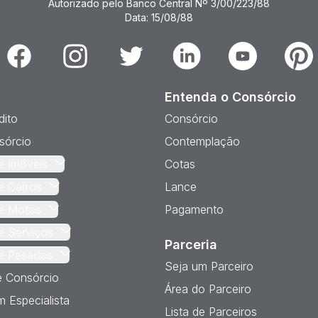
Autorizado pelo Banco Central Nº 3/00/223/88
Data: 15/08/88
Facebook
Instagram
Twitter
Linkedin
Youtube
Pinter
Entenda o Consórcio
dito
Consórcio
sórcio
Contemplação
e Imóveis
Cotas
e Carros
Lance
e Motos
Pagamento
e Serviços
Parceria
e Pesados
Seja um Parceiro
e Consórcio
Área do Parceiro
 Especialista
Lista de Parceiros