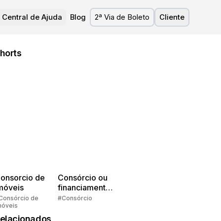
Central de Ajuda
Blog
2ª Via de Boleto
Cliente
horts
onsorcio de
Consórcio ou
móveis
financiamento?
Quem pensa
Consórcio de
#Consórcio
móveis
faz consórcio!
elacionados