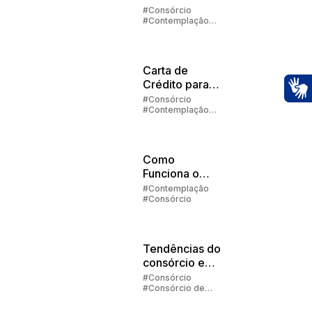
contemplado
#Consórcio
#Contemplação
no consórcio?
#Lance
Carta de
Crédito para
Veículos
#Consórcio
Ac
#Contemplação
#Carta de crédito
Como
Funciona o
Faturamento
#Contemplação
#Consórcio
de
Automóvel? |
Embracon
Tendências do
consórcio em
2025
#Consórcio
#Consórcio de
Carros
#Consórcio de