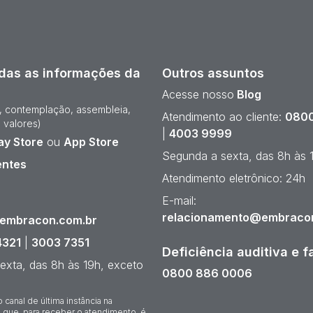
das as informações da
Outros assuntos
Acesse nosso
Blog
e, contemplação, assembleia,
Atendimento ao cliente:
0800
 valores)
|
4003 9999
ay Store
ou
App Store
Segunda a sexta, das 8h às 
entes
Atendimento eletrônico: 24h
¹
E-mail:
relacionamento@embraco
@embracon.com.br
4321
|
3003 7351
Deficiência auditiva e f
exta, das 8h às 19h, exceto
0800 886 0006
o canal de última instância na
 que, para receber o atendimento, é