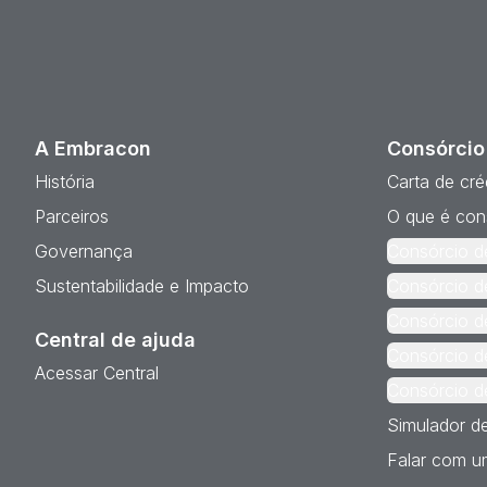
A Embracon
Consórcio
História
Carta de cré
Parceiros
O que é con
Governança
Consórcio d
Sustentabilidade e Impacto
Consórcio d
Consórcio d
Central de ajuda
Consórcio d
Acessar Central
Consórcio d
Simulador d
Falar com um