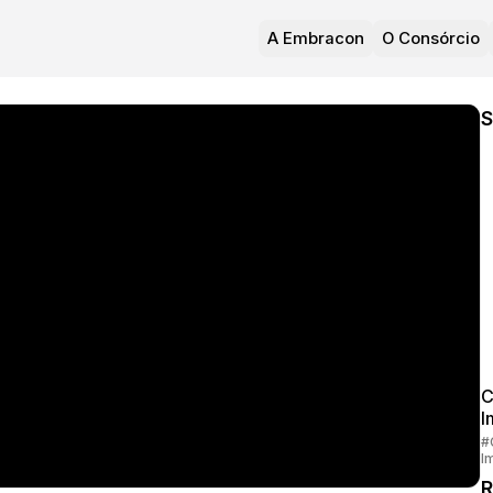
A Embracon
O Consórcio
S
C
I
#
I
R