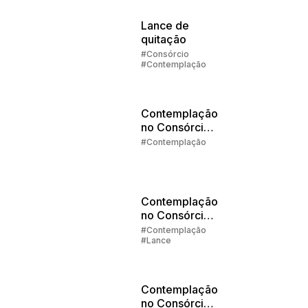
Imóveis
#Contemplação
Lance de
quitação
#Consórcio
#Contemplação
Contemplação
no Consórcio
Parte 5:
#Contemplação
Contemplei e
agora?
Contemplação
no Consórcio
Parte 4: Tipos
#Contemplação
#Lance
de Lances
Contemplação
no Consórcio