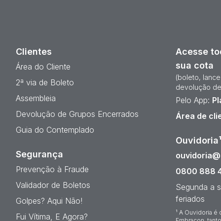
Clientes
Acesse to
sua cota
Área do Cliente
(boleto, lanc
2ª via de Boleto
devolução de
Assembleia
Pelo App:
Pl
Devolução de Grupos Encerrados
Área de cli
Guia do Contemplado
Ouvidoria
Segurança
ouvidoria
Prevenção à Fraude
0800 888 
Validador de Boletos
Segunda a s
feriados
Golpes? Aqui Não!
¹ A Ouvidoria é 
Fui Vítima, E Agora?
Embracon, tanto