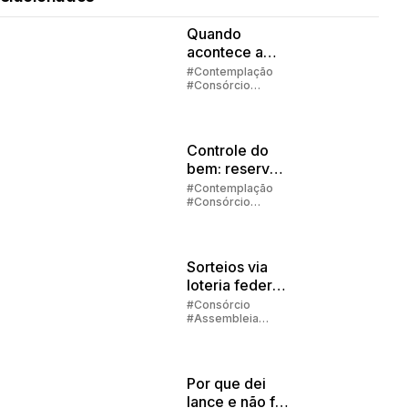
Quando
acontece a
contemplação
#Contemplação
#Consórcio
no consórcio?
#Embracon
Controle do
bem: reserva
de
#Contemplação
#Consórcio
emergência
#Investimento
#Embracon
Sorteios via
loteria federal:
quando
#Consórcio
#Assembleia
acontecem os
#Contemplação
sorteios?
Por que dei
lance e não fui