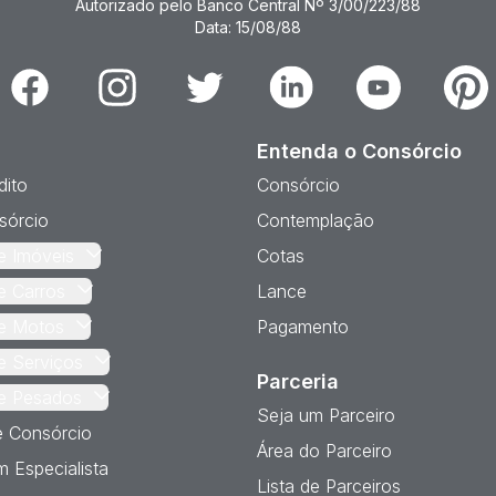
Autorizado pelo Banco Central Nº 3/00/223/88
Data: 15/08/88
Facebook
Instagram
Twitter
Linkedin
Youtube
Pinter
Entenda o Consórcio
dito
Consórcio
sórcio
Contemplação
e Imóveis
Cotas
e Carros
Lance
e Motos
Pagamento
e Serviços
Parceria
e Pesados
Seja um Parceiro
e Consórcio
Área do Parceiro
 Especialista
Lista de Parceiros