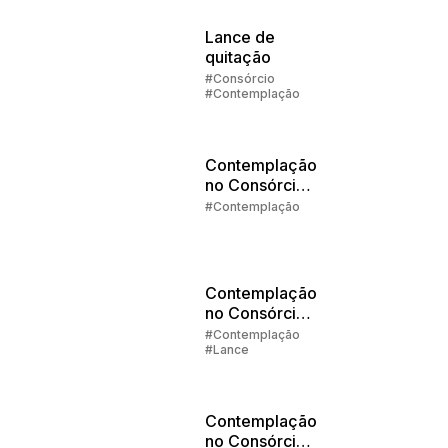
Imóveis
#Contemplação
Lance de
quitação
#Consórcio
#Contemplação
Contemplação
no Consórcio
Parte 5:
#Contemplação
Contemplei e
agora?
Contemplação
no Consórcio
Parte 4: Tipos
#Contemplação
#Lance
de Lances
Contemplação
no Consórcio