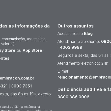
das as informações da
Outros assuntos
Acesse nosso
Blog
e, contemplação, assembleia,
Atendimento ao cliente:
0800
 valores)
|
4003 9999
ay Store
ou
App Store
Segunda a sexta, das 8h às 
entes
Atendimento eletrônico: 24h
¹
E-mail:
relacionamento@embraco
@embracon.com.br
4321
|
3003 7351
Deficiência auditiva e f
exta, das 8h às 19h, exceto
0800 886 0006
o canal de última instância na
 que, para receber o atendimento, é