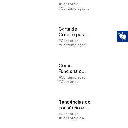
contemplado
#Consórcio
#Contemplação
no consórcio?
#Lance
Carta de
Crédito para
Veículos
#Consórcio
Ac
#Contemplação
#Carta de crédito
Como
Funciona o
Faturamento
#Contemplação
#Consórcio
de
Automóvel? |
Embracon
Tendências do
consórcio em
2025
#Consórcio
#Consórcio de
Carros
#Consórcio de