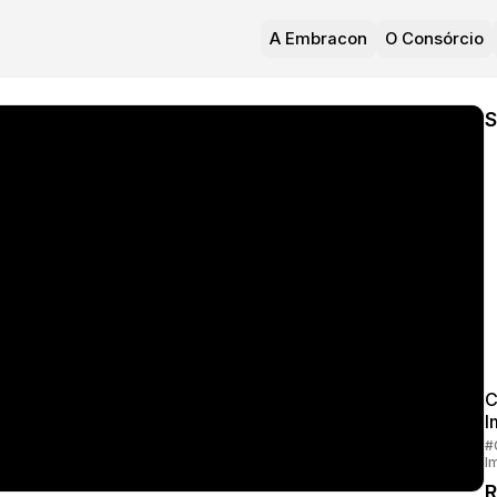
A Embracon
O Consórcio
S
C
I
#
I
R