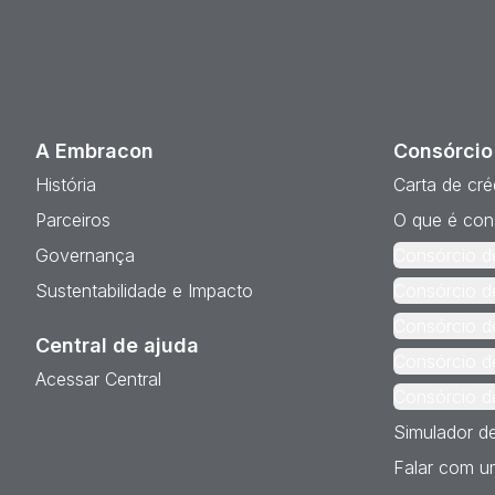
A Embracon
Consórcio
História
Carta de cré
Parceiros
O que é con
Governança
Consórcio d
Sustentabilidade e Impacto
Consórcio d
Consórcio d
Central de ajuda
Consórcio d
Acessar Central
Consórcio d
Simulador d
Falar com um