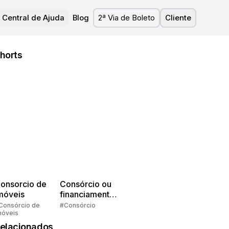
Central de Ajuda
Blog
2ª Via de Boleto
Cliente
horts
onsorcio de
Consórcio ou
móveis
financiamento?
Quem pensa
Consórcio de
#Consórcio
móveis
faz consórcio!
elacionados