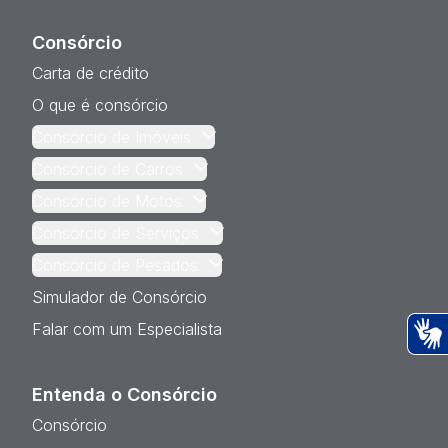
Consórcio
Carta de crédito
O que é consórcio
Consórcio de Imóveis
Consórcio de Carros
Consórcio de Motos
Consórcio de Serviços
Consórcio de Pesados
Simulador de Consórcio
Falar com um Especialista
Ac
Entenda o Consórcio
Consórcio