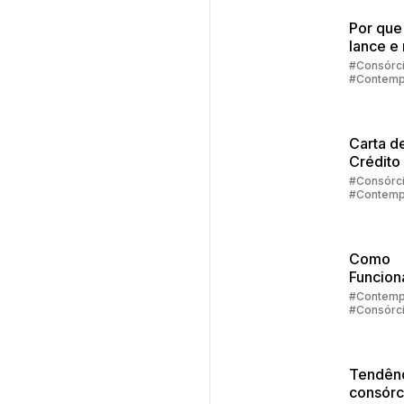
Por que
lance e 
contem
#Consórc
#Contemp
no cons
#Lance
Carta d
Crédito
Veículo
#Consórc
#Contemp
#Carta de
Como
Funcion
Faturam
#Contemp
#Consórc
de
Automóv
Embrac
Tendênc
consórc