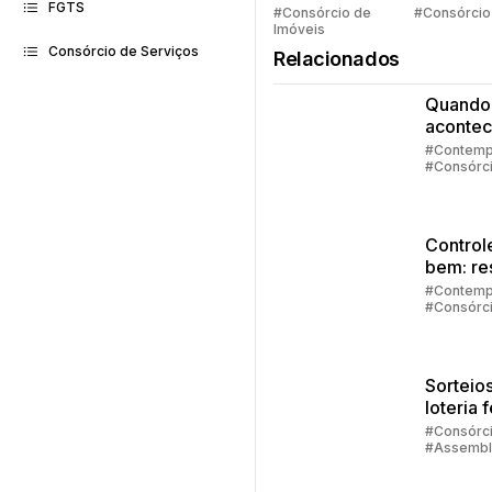
FGTS
Quem pe
#Consórcio de
#Consórcio
Imóveis
faz consó
Consórcio de Serviços
Relacionados
Quando
acontec
contem
#Contemp
#Consórc
no cons
#Embraco
Control
bem: re
de
#Contemp
#Consórc
emergê
#Investim
#Embraco
Sorteios
loteria 
quando
#Consórc
#Assembl
aconte
#Contemp
sorteio