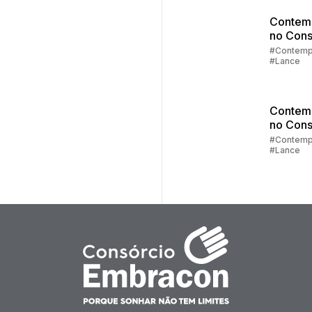
Contem
no Cons
Parte 3:
#Contemp
#Lance
Lance
Contem
no Cons
Parte 2:
#Contemp
#Lance
Sorteio
Lances