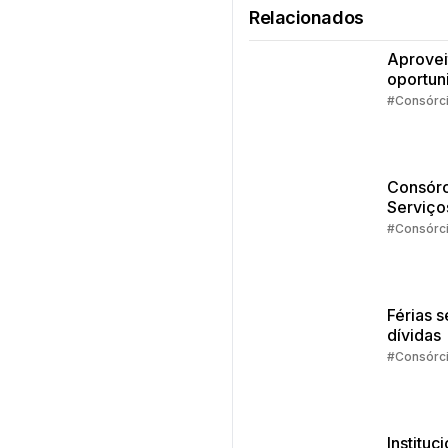
Relacionados
Aprovei
oportun
da isen
#Consórc
IR
Consórc
Serviço
Estudos
#Consórc
dá pra 
com o
crédito
Férias 
dívidas
#Consórc
Instituc