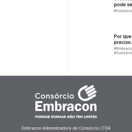
pode se
melhor
#Consórc
escolha
Por que
preciso
preenc
#Embraco
#Consórc
alguns 
para sim
consórc
Embracon Administradora de Consórcio LTDA