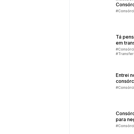
Consórc
Embrac
#Consórc
2025
Tá pen
em trans
sua cot
#Consórc
#Transfer
consórc
Consórci
Entrei n
consórc
agora?
#Consórc
Consórc
para ne
#Consórc