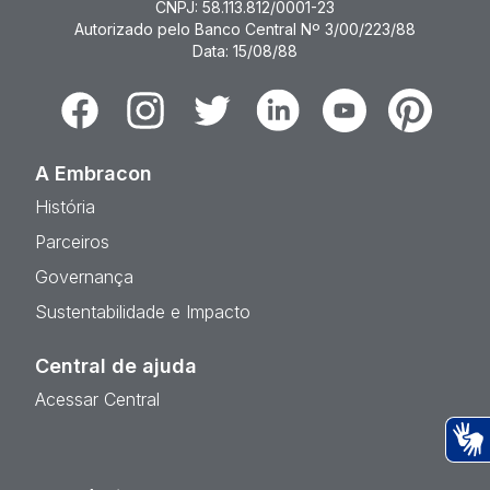
CNPJ: 58.113.812/0001-23
Autorizado pelo Banco Central Nº 3/00/223/88
Data: 15/08/88
Facebook
Instagram
Twitter
Linkedin
Youtube
Pinterest
A Embracon
História
Parceiros
Governança
Sustentabilidade e Impacto
Central de ajuda
Acessar Central
Ac