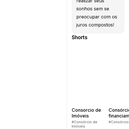
realizar seus
sonhos sem se
preocupar com os
juros compostos!
Shorts
Consorcio de
Consórci
Imóveis
financia
Quem pe
#Consórcio de
#Consórcio
Imóveis
faz consó