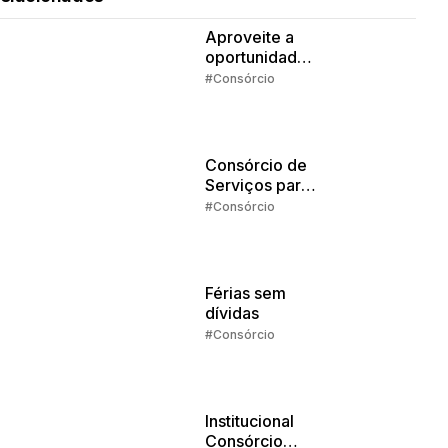
Aproveite a
oportunidade
da isenção de
#Consórcio
IR
Consórcio de
Serviços para
Estudos: o que
#Consórcio
dá pra pagar
com o
crédito?
Férias sem
dívidas
#Consórcio
Institucional
Consórcio