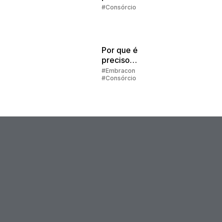
melhor
#Consórcio
escolha
Por que é
preciso
preencher
#Embracon
#Consórcio
alguns dados
para simular o
consórcio?