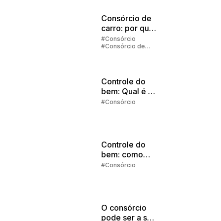
Consórcio de
carro: por que
vale a pena
#Consórcio
#Consórcio de
investir?
Carros
Controle do
bem: Qual é o
melhor
#Consórcio
momento para
começar a
investir?
Controle do
bem: como
comprar à
#Consórcio
vista?
O consórcio
pode ser a sua