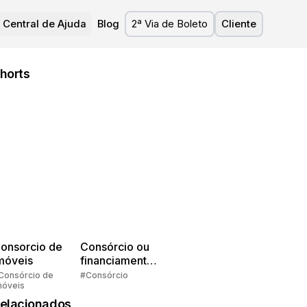
Central de Ajuda
Blog
2ª Via de Boleto
Cliente
horts
onsorcio de
Consórcio ou
móveis
financiamento?
Quem pensa
Consórcio de
#Consórcio
móveis
faz consórcio!
elacionados