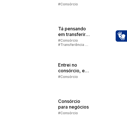
Embracon
#Consórcio
2025
Tá pensando
em transferir
sua cota de
#Consórcio
Ac
#Transferência de
consórcio?
Consórcio
Entrei no
consórcio, e
agora?
#Consórcio
Consórcio
para negócios
#Consórcio