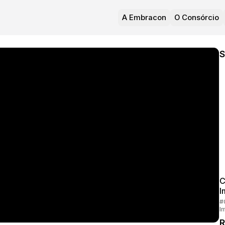
A Embracon
O Consórcio
S
C
I
#
I
R