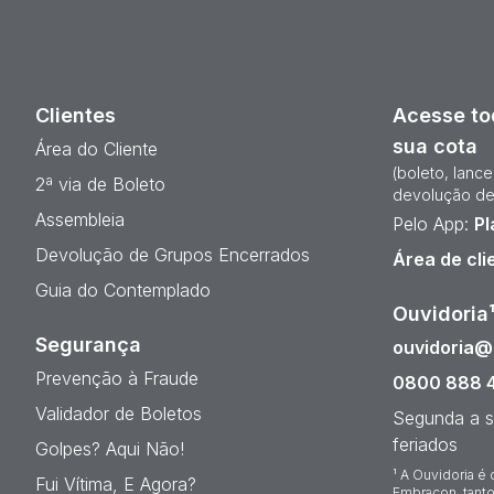
Clientes
Acesse to
sua cota
Área do Cliente
(boleto, lanc
2ª via de Boleto
devolução de
Assembleia
Pelo App:
Pl
Devolução de Grupos Encerrados
Área de cli
Guia do Contemplado
Ouvidoria
Segurança
ouvidoria
Prevenção à Fraude
0800 888 
Validador de Boletos
Segunda a s
feriados
Golpes? Aqui Não!
¹ A Ouvidoria é 
Fui Vítima, E Agora?
Embracon, tanto