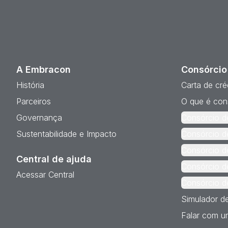
A Embracon
Consórcio
História
Carta de cré
Parceiros
O que é con
Governança
Consórcio d
Sustentabilidade e Impacto
Consórcio d
Consórcio d
Central de ajuda
Consórcio d
Acessar Central
Consórcio d
Simulador d
Falar com um