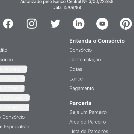
Autorizado pelo Banco Central Nº 3/00/223/88
Data: 15/08/88
Facebook
Instagram
Twitter
Linkedin
Youtube
Pinter
Entenda o Consórcio
dito
Consórcio
sórcio
Contemplação
e Imóveis
Cotas
e Carros
Lance
e Motos
Pagamento
e Serviços
Parceria
e Pesados
Seja um Parceiro
e Consórcio
Área do Parceiro
 Especialista
Lista de Parceiros