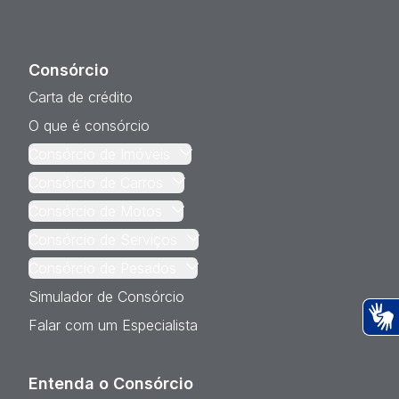
Consórcio
Carta de crédito
O que é consórcio
Consórcio de Imóveis
Consórcio de Carros
Consórcio de Motos
Consórcio de Serviços
Consórcio de Pesados
Simulador de Consórcio
Falar com um Especialista
Ac
Entenda o Consórcio