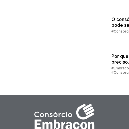
O consó
pode se
melhor
#Consórc
escolha
Por que
preciso
preenc
#Embraco
#Consórc
alguns 
para sim
consórc