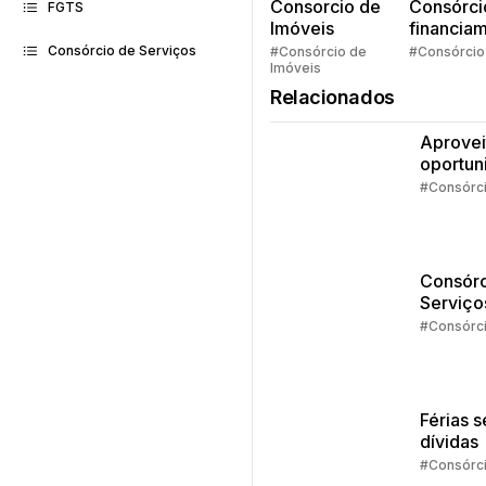
Consorcio de
Consórci
FGTS
Imóveis
financia
Quem pe
Consórcio de Serviços
#Consórcio de
#Consórcio
Imóveis
faz consó
Relacionados
Aprovei
oportun
da isen
#Consórc
IR
Consórc
Serviço
Estudos
#Consórc
dá pra 
com o
crédito
Férias 
dívidas
#Consórc