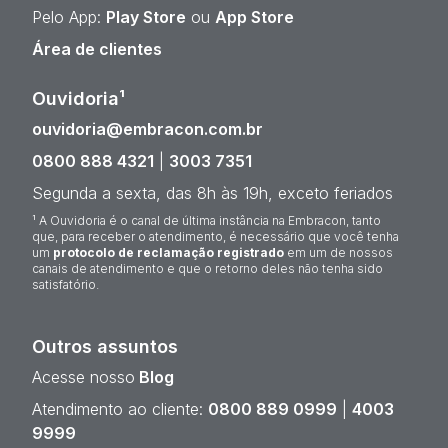
Pelo App:
Play Store
ou
App Store
Área de clientes
Ouvidoria¹
ouvidoria@embracon.com.br
0800 888 4321
|
3003 7351
Segunda a sexta, das 8h às 19h, exceto feriados
¹ A Ouvidoria é o canal de última instância na Embracon, tanto
que, para receber o atendimento, é necessário que você tenha
um
protocolo de reclamação registrado
em um de nossos
canais de atendimento e que o retorno deles não tenha sido
satisfatório.
Outros assuntos
Acesse nosso
Blog
Atendimento ao cliente:
0800 889 0999
|
4003
9999