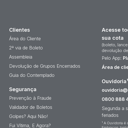
Clientes
Acesse to
sua cota
Área do Cliente
(boleto, lanc
2ª via de Boleto
devolução de
Assembleia
Pelo App:
Pl
Devolução de Grupos Encerrados
Área de cli
Guia do Contemplado
Ouvidoria
Segurança
ouvidoria
Prevenção à Fraude
0800 888 
Validador de Boletos
Segunda a s
feriados
Golpes? Aqui Não!
¹ A Ouvidoria é 
Fui Vítima, E Agora?
Embracon, tanto