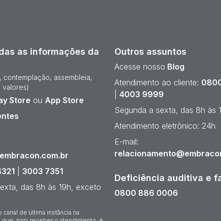
das as informações da
Outros assuntos
Acesse nosso
Blog
e, contemplação, assembleia,
Atendimento ao cliente:
0800
 valores)
|
4003 9999
ay Store
ou
App Store
Segunda a sexta, das 8h às 
entes
Atendimento eletrônico: 24h
¹
E-mail:
relacionamento@embraco
@embracon.com.br
4321
|
3003 7351
Deficiência auditiva e f
exta, das 8h às 19h, exceto
0800 886 0006
o canal de última instância na
 que, para receber o atendimento, é