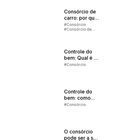
Consórcio de
carro: por que
vale a pena
#Consórcio
#Consórcio de
investir?
Carros
Controle do
bem: Qual é o
melhor
#Consórcio
momento para
começar a
investir?
Controle do
bem: como
comprar à
#Consórcio
vista?
O consórcio
pode ser a sua