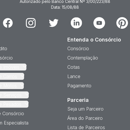
Autorizado pelo Banco Central Nº 3/00/223/88
Data: 15/08/88
Facebook
Instagram
Twitter
Linkedin
Youtube
Pinter
Entenda o Consórcio
dito
Consórcio
sórcio
Contemplação
e Imóveis
Cotas
e Carros
Lance
e Motos
Pagamento
e Serviços
Parceria
e Pesados
Seja um Parceiro
e Consórcio
Área do Parceiro
 Especialista
Lista de Parceiros