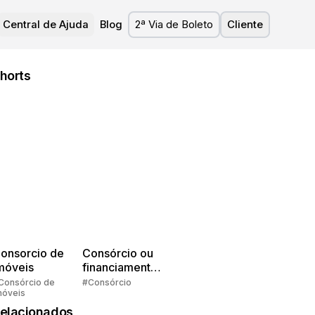
Central de Ajuda
Blog
2ª Via de Boleto
Cliente
horts
onsorcio de
Consórcio ou
móveis
financiamento?
Quem pensa
Consórcio de
#Consórcio
móveis
faz consórcio!
elacionados