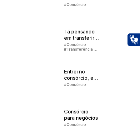
Embracon
#Consórcio
2025
Tá pensando
em transferir
sua cota de
#Consórcio
Ac
#Transferência de
consórcio?
Consórcio
Entrei no
consórcio, e
agora?
#Consórcio
Consórcio
para negócios
#Consórcio