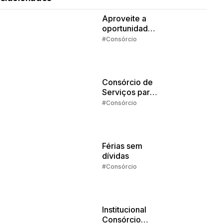
Aproveite a
oportunidade
da isenção de
#Consórcio
IR
Consórcio de
Serviços para
Estudos: o que
#Consórcio
dá pra pagar
com o
crédito?
Férias sem
dívidas
#Consórcio
Institucional
Consórcio