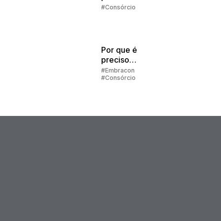
melhor
#Consórcio
escolha
Por que é
preciso
preencher
#Embracon
#Consórcio
alguns dados
para simular o
consórcio?