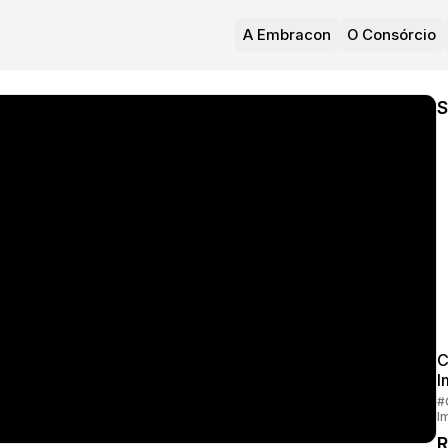
A Embracon
O Consórcio
S
C
I
#
I
R