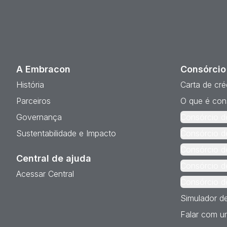
A Embracon
Consórcio
História
Carta de cré
Parceiros
O que é con
Governança
Consórcio d
Sustentabilidade e Impacto
Consórcio d
Consórcio d
Central de ajuda
Consórcio d
Acessar Central
Consórcio d
Simulador d
Falar com um