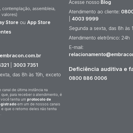
Acesse nosso
Blog
e, contemplação, assembleia,
Atendimento ao cliente:
0800
 valores)
|
4003 9999
ay Store
ou
App Store
Segunda a sexta, das 8h às 
entes
Atendimento eletrônico: 24h
¹
E-mail:
relacionamento@embraco
@embracon.com.br
4321
|
3003 7351
Deficiência auditiva e f
exta, das 8h às 19h, exceto
0800 886 0006
o canal de última instância na
 que, para receber o atendimento, é
 você tenha um
protocolo de
gistrado
em um de nossos canais
 e que o retorno deles não tenha
.