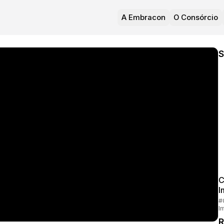
A Embracon
O Consórcio
S
C
I
#
I
R