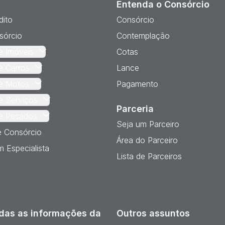
Entenda o Consórcio
dito
Consórcio
sórcio
Contemplação
e Imóveis
Cotas
e Carros
Lance
e Motos
Pagamento
e Serviços
Parceria
e Pesados
Seja um Parceiro
e Consórcio
Área do Parceiro
 Especialista
Lista de Parceiros
das as informações da
Outros assuntos