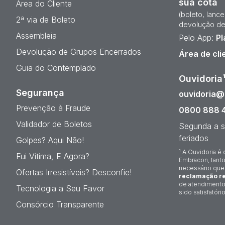
sua cota
Área do Cliente
(boleto, lanc
2ª via de Boleto
devolução de
Assembleia
Pelo App:
Pl
Devolução de Grupos Encerrados
Área de cli
Guia do Contemplado
Ouvidoria
Segurança
ouvidoria
Prevenção à Fraude
0800 888 
Validador de Boletos
Segunda a s
feriados
Golpes? Aqui Não!
¹ A Ouvidoria é 
Fui Vítima, E Agora?
Embracon, tanto
necessário que
Ofertas Irresistíveis? Desconfie!
reclamação re
de atendimento
Tecnologia a Seu Favor
sido satisfatório
Consórcio Transparente