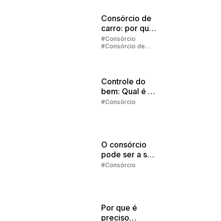
Consórcio de
carro: por que
vale a pena
#Consórcio
#Consórcio de
investir?
Carros
Controle do
bem: Qual é o
melhor
#Consórcio
momento para
começar a
investir?
O consórcio
pode ser a sua
melhor
#Consórcio
escolha
Por que é
preciso