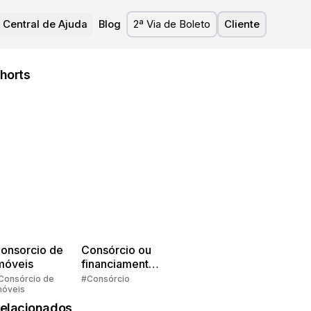
Central de Ajuda
Blog
2ª Via de Boleto
Cliente
horts
onsorcio de
Consórcio ou
móveis
financiamento?
Quem pensa
Consórcio de
#Consórcio
móveis
faz consórcio!
elacionados