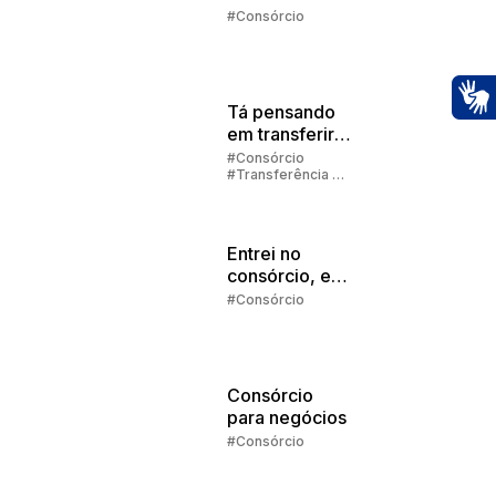
Embracon
#Consórcio
2025
Tá pensando
Ac
em transferir
sua cota de
#Consórcio
#Transferência de
consórcio?
Consórcio
Entrei no
consórcio, e
agora?
#Consórcio
Consórcio
para negócios
#Consórcio