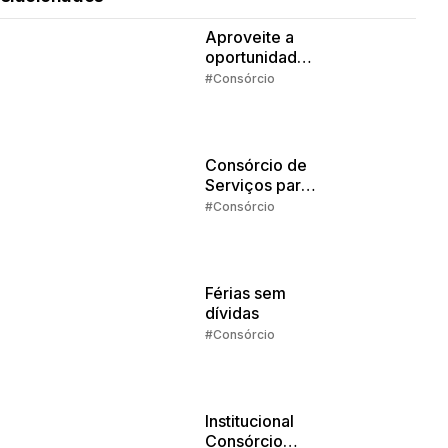
Aproveite a
oportunidade
da isenção de
#Consórcio
IR
Consórcio de
Serviços para
Estudos: o que
#Consórcio
dá pra pagar
com o
crédito?
Férias sem
dívidas
#Consórcio
Institucional
Consórcio