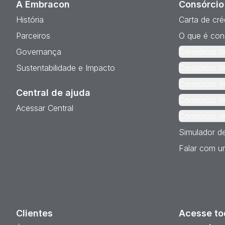
A Embracon
Consórcio
História
Carta de cré
Parceiros
O que é con
Governança
Consórcio d
Sustentabilidade e Impacto
Consórcio d
Consórcio d
Central de ajuda
Consórcio d
Acessar Central
Consórcio d
Simulador d
Falar com um
Clientes
Acesse to