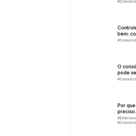
melhor
#Consórc
moment
começa
investir
Control
bem: c
comprar
#Consórc
vista?
O consó
pode se
melhor
#Consórc
escolha
Por que
preciso
preenc
#Embraco
#Consórc
alguns 
para sim
consórc