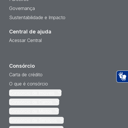
Governança
Sustentabilidade e Impacto
Central de ajuda
Acessar Central
Consórcio
Carta de crédito
O que é consórcio
Ac
Consórcio de Imóveis
Consórcio de Carros
Consórcio de Motos
Consórcio de Serviços