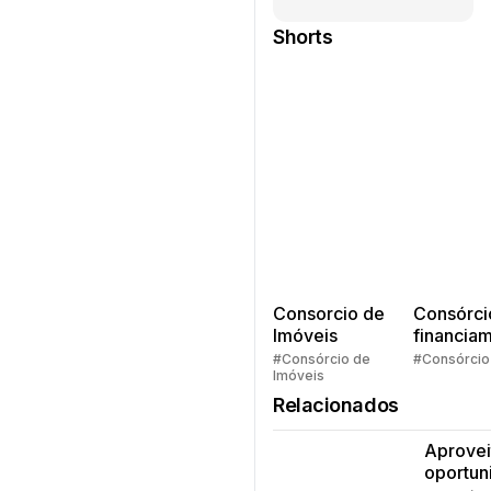
Shorts
Consorcio de
Consórci
Imóveis
financia
Quem pe
#Consórcio de
#Consórcio
Imóveis
faz consó
Relacionados
Aprovei
oportun