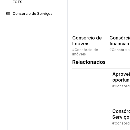
FGTS
Consórcio de Serviços
Consorcio de
Consórci
Imóveis
financia
Quem pe
#Consórcio de
#Consórcio
Imóveis
faz consó
Relacionados
Aprovei
oportun
da isen
#Consórc
IR
Consórc
Serviço
Estudos
#Consórc
dá pra 