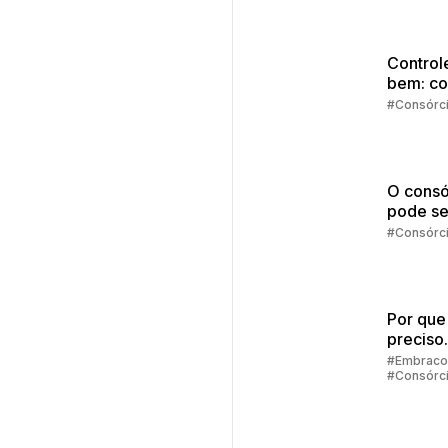
começa
investir
Control
bem: c
comprar
#Consórc
vista?
O consó
pode se
melhor
#Consórc
escolha
Por que
preciso
preenc
#Embraco
#Consórc
alguns 
para sim
consórc