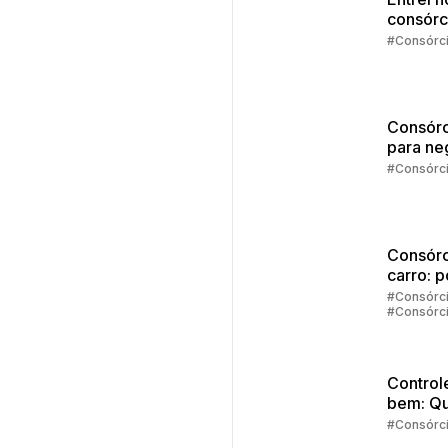
consórc
agora?
#Consórc
Consórc
para ne
#Consórc
Consórc
carro: 
vale a 
#Consórc
#Consórc
investir
Carros
Control
bem: Qu
melhor
#Consórc
moment