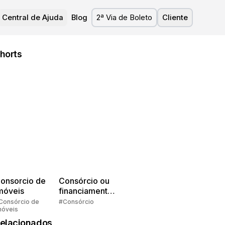
Central de Ajuda
Blog
2ª Via de Boleto
Cliente
horts
onsorcio de
Consórcio ou
móveis
financiamento?
Quem pensa
Consórcio de
#Consórcio
móveis
faz consórcio!
elacionados