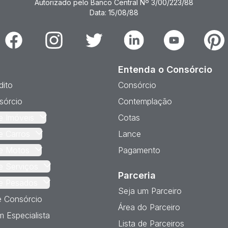
Autorizado pelo Banco Central Nº 3/00/223/88
Data: 15/08/88
Facebook
Instagram
Twitter
Linkedin
Youtube
Pinter
Entenda o Consórcio
dito
Consórcio
sórcio
Contemplação
e Imóveis
Cotas
e Carros
Lance
e Motos
Pagamento
e Serviços
Parceria
e Pesados
Seja um Parceiro
e Consórcio
Área do Parceiro
 Especialista
Lista de Parceiros