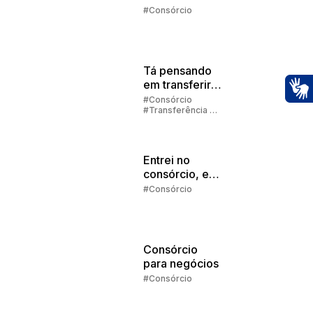
Embracon
#Consórcio
2025
Tá pensando
em transferir
sua cota de
#Consórcio
Ac
#Transferência de
consórcio?
Consórcio
Entrei no
consórcio, e
agora?
#Consórcio
Consórcio
para negócios
#Consórcio