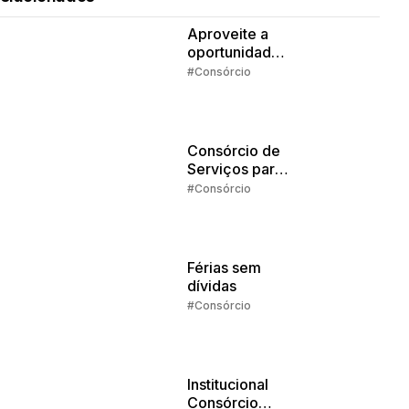
Aproveite a
oportunidade
da isenção de
#Consórcio
IR
Consórcio de
Serviços para
Estudos: o que
#Consórcio
dá pra pagar
com o
crédito?
Férias sem
dívidas
#Consórcio
Institucional
Consórcio