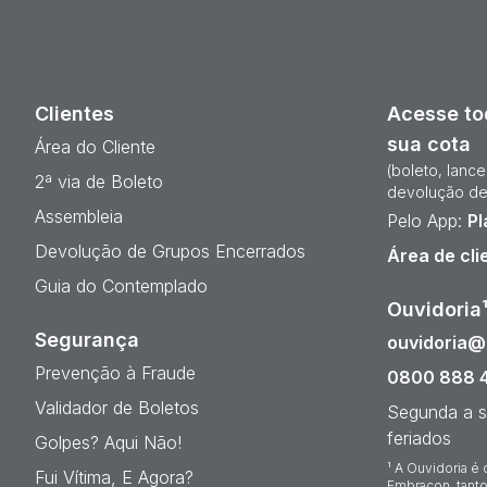
Clientes
Acesse to
sua cota
Área do Cliente
(boleto, lanc
2ª via de Boleto
devolução de
Assembleia
Pelo App:
Pl
Devolução de Grupos Encerrados
Área de cli
Guia do Contemplado
Ouvidoria
Segurança
ouvidoria
Prevenção à Fraude
0800 888 
Validador de Boletos
Segunda a s
feriados
Golpes? Aqui Não!
¹ A Ouvidoria é 
Fui Vítima, E Agora?
Embracon, tanto