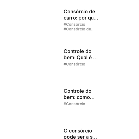
Consórcio de
carro: por que
vale a pena
#Consórcio
#Consórcio de
investir?
Carros
Controle do
bem: Qual é o
melhor
#Consórcio
momento para
começar a
investir?
Controle do
bem: como
comprar à
#Consórcio
vista?
O consórcio
pode ser a sua