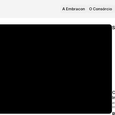
A Embracon
O Consórcio
S
C
I
#
I
R