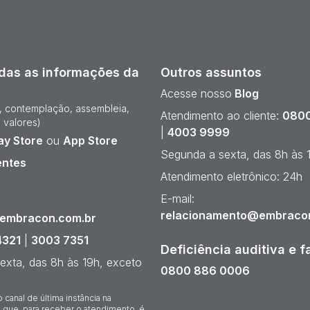
das as informações da
Outros assuntos
Acesse nosso
Blog
e, contemplação, assembleia,
Atendimento ao cliente:
0800
 valores)
|
4003 9999
ay Store
ou
App Store
Segunda a sexta, das 8h às 
entes
Atendimento eletrônico: 24h
¹
E-mail:
relacionamento@embraco
@embracon.com.br
4321
|
3003 7351
Deficiência auditiva e f
exta, das 8h às 19h, exceto
0800 886 0006
o canal de última instância na
 que, para receber o atendimento, é