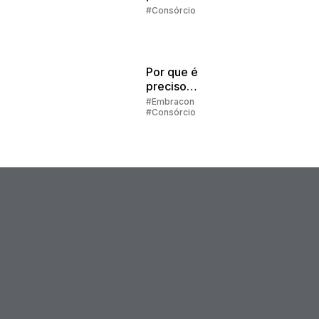
melhor
#Consórcio
escolha
Por que é
preciso
preencher
#Embracon
#Consórcio
alguns dados
para simular o
consórcio?