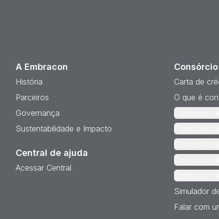
A Embracon
Consórcio
História
Carta de cré
Parceiros
O que é con
Governança
Consórcio d
Sustentabilidade e Impacto
Consórcio d
Consórcio d
Central de ajuda
Consórcio d
Acessar Central
Consórcio d
Simulador d
Falar com um