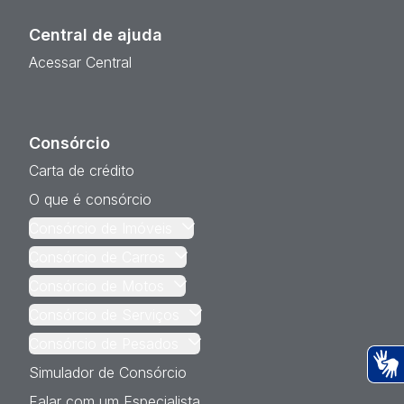
Central de ajuda
Acessar Central
Consórcio
Carta de crédito
O que é consórcio
Consórcio de Imóveis
Consórcio de Carros
Consórcio de Motos
Consórcio de Serviços
Consórcio de Pesados
Simulador de Consórcio
Ac
Falar com um Especialista