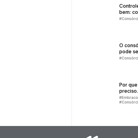
Control
bem: c
comprar
#Consórc
vista?
O consó
pode se
melhor
#Consórc
escolha
Por que
preciso
preenc
#Embraco
#Consórc
alguns 
para sim
consórc