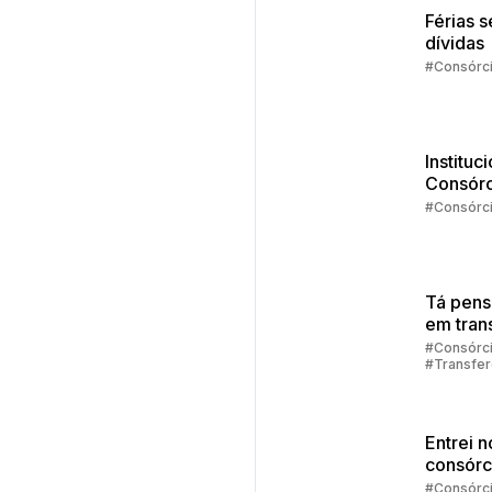
Férias 
dívidas
#Consórc
Instituc
Consórc
Embrac
#Consórc
2025
Tá pen
em trans
sua cot
#Consórc
#Transfer
consórc
Consórci
Entrei n
consórc
agora?
#Consórc