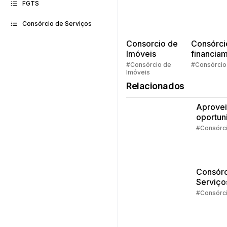
FGTS
Consórcio de Serviços
Consorcio de
Consórci
Imóveis
financia
Quem pe
#Consórcio de
#Consórcio
Imóveis
faz consó
Relacionados
Aprovei
oportun
da isen
#Consórc
IR
Consórc
Serviço
Estudos
#Consórc
dá pra 
com o
crédito