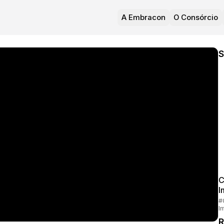
A Embracon
O Consórcio
S
C
I
#
I
R