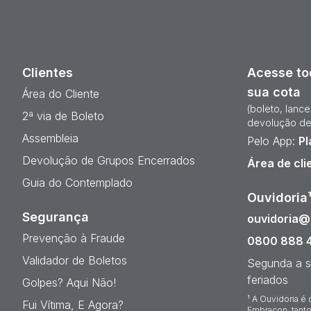
Clientes
Acesse to
sua cota
Área do Cliente
(boleto, lanc
2ª via de Boleto
devolução de
Assembleia
Pelo App:
Pl
Devolução de Grupos Encerrados
Área de cli
Guia do Contemplado
Ouvidoria
Segurança
ouvidoria
Prevenção à Fraude
0800 888 
Validador de Boletos
Segunda a s
feriados
Golpes? Aqui Não!
¹ A Ouvidoria é 
Fui Vítima, E Agora?
Embracon, tanto