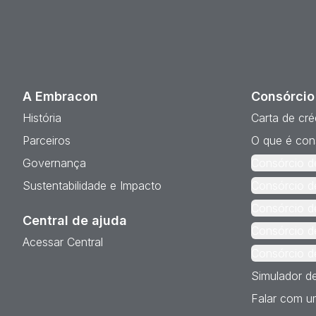
A Embracon
Consórcio
História
Carta de cré
Parceiros
O que é con
Governança
Consórcio d
Sustentabilidade e Impacto
Consórcio d
Consórcio d
Central de ajuda
Consórcio d
Acessar Central
Consórcio d
Simulador d
Falar com um