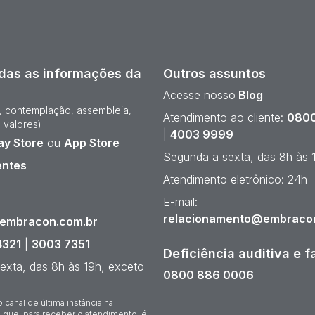
das as informações da
Outros assuntos
Acesse nosso
Blog
e, contemplação, assembleia,
Atendimento ao cliente:
0800
 valores)
|
4003 9999
ay Store
ou
App Store
Segunda a sexta, das 8h às 
entes
Atendimento eletrônico: 24h
¹
E-mail:
relacionamento@embraco
@embracon.com.br
4321
|
3003 7351
Deficiência auditiva e f
exta, das 8h às 19h, exceto
0800 886 0006
o canal de última instância na
 que, para receber o atendimento, é