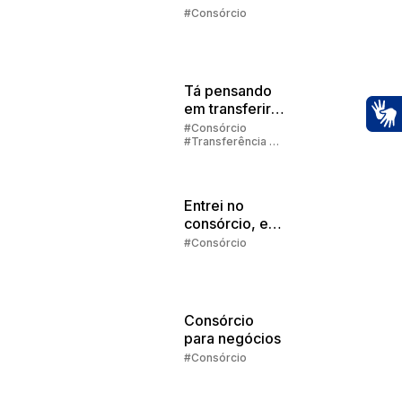
Embracon
#Consórcio
2025
Tá pensando
em transferir
sua cota de
#Consórcio
Ac
#Transferência de
consórcio?
Consórcio
Entrei no
consórcio, e
agora?
#Consórcio
Consórcio
para negócios
#Consórcio