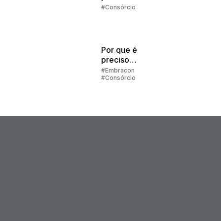
melhor
#Consórcio
escolha
Por que é
preciso
preencher
#Embracon
#Consórcio
alguns dados
para simular o
consórcio?