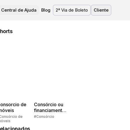
Central de Ajuda
Blog
2ª Via de Boleto
Cliente
horts
onsorcio de
Consórcio ou
móveis
financiamento?
Quem pensa
Consórcio de
#Consórcio
móveis
faz consórcio!
elacionados