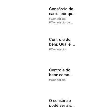
Consórcio de
carro: por que
vale a pena
#Consórcio
#Consórcio de
investir?
Carros
Controle do
bem: Qual é o
melhor
#Consórcio
momento para
começar a
investir?
Controle do
bem: como
comprar à
#Consórcio
vista?
O consórcio
pode ser a sua