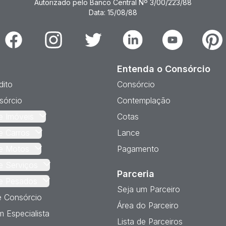
Autorizado pelo Banco Central Nº 3/00/223/88
Data: 15/08/88
Facebook
Instagram
Twitter
Linkedin
Youtube
Pinter
Entenda o Consórcio
dito
Consórcio
sórcio
Contemplação
e Imóveis
Cotas
e Carros
Lance
e Motos
Pagamento
e Serviços
Parceria
e Pesados
Seja um Parceiro
e Consórcio
Área do Parceiro
 Especialista
Lista de Parceiros