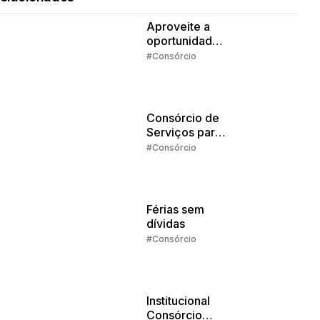
Aproveite a
oportunidade
da isenção de
#Consórcio
IR
Consórcio de
Serviços para
Estudos: o que
#Consórcio
dá pra pagar
com o
crédito?
Férias sem
dívidas
#Consórcio
Institucional
Consórcio