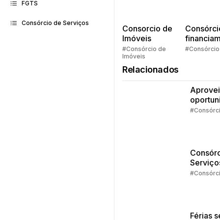
FGTS
Consórcio de Serviços
Consorcio de
Consórci
Imóveis
financia
Quem pe
#Consórcio de
#Consórcio
Imóveis
faz consó
Relacionados
Aprovei
oportun
da isen
#Consórc
IR
Consórc
Serviço
Estudos
#Consórc
dá pra 
com o
crédito
Férias 