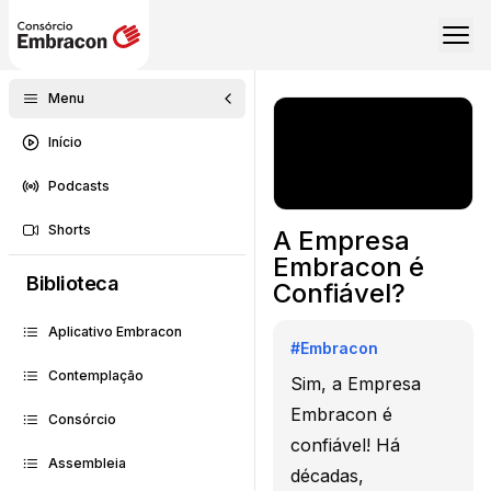
Menu
Início
Podcasts
Shorts
A Empresa
Embracon é
Biblioteca
Confiável?
Aplicativo Embracon
#
Embracon
Contemplação
Sim, a Empresa
Embracon é
Consórcio
confiável! Há
Assembleia
décadas,