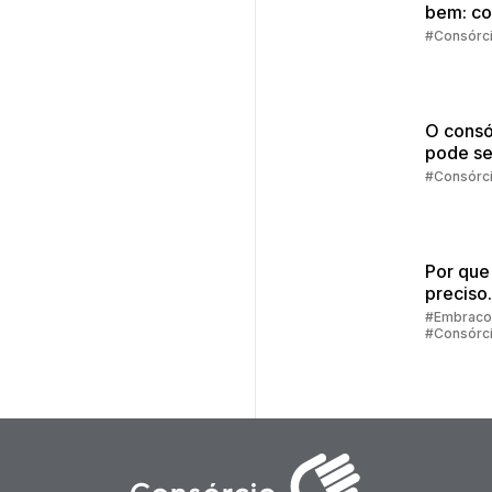
bem: c
comprar
#Consórc
vista?
O consó
pode se
melhor
#Consórc
escolha
Por que
preciso
preenc
#Embraco
#Consórc
alguns 
para sim
consórc