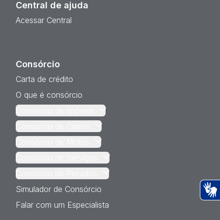
Central de ajuda
Acessar Central
Consórcio
Carta de crédito
O que é consórcio
Consórcio de Imóveis
Consórcio de Carros
Consórcio de Motos
Consórcio de Serviços
Consórcio de Pesados
Simulador de Consórcio
Ac
Falar com um Especialista