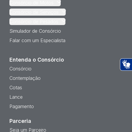
Consórcio de Motos
Consórcio de Serviços
Consórcio de Pesados
Simulador de Consórcio
Falar com um Especialista
Entenda o Consórcio
Consórcio
Ac
Contemplação
Cotas
Lance
Pagamento
Parceria
Seja um Parceiro