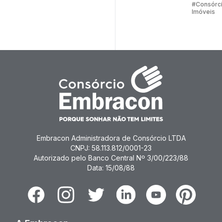
#Consórc
Imóveis
Embracon Administradora de Consórcio LTDA
CNPJ: 58.113.812/0001-23
Autorizado pelo Banco Central Nº 3/00/223/88
Data: 15/08/88
Facebook
Instagram
Twitter
Linkedin
Youtube
Pinterest