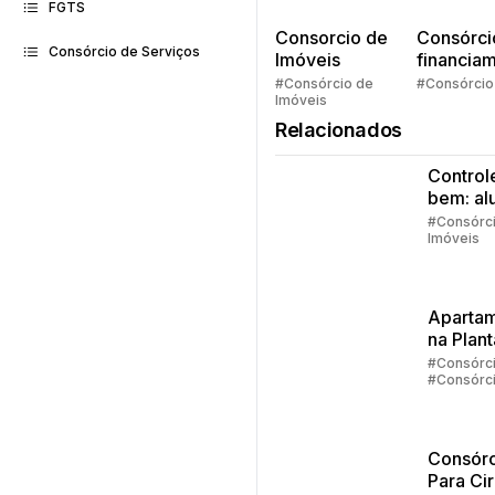
FGTS
Consorcio de
Consórci
Consórcio de Serviços
Imóveis
financia
Quem pe
#Consórcio de
#Consórcio
Imóveis
faz consó
Relacionados
Control
bem: al
ou casa
#Consórc
Imóveis
própria
Aparta
na Plant
#Consórc
#Consórc
Imóveis
Consórc
Para Cir