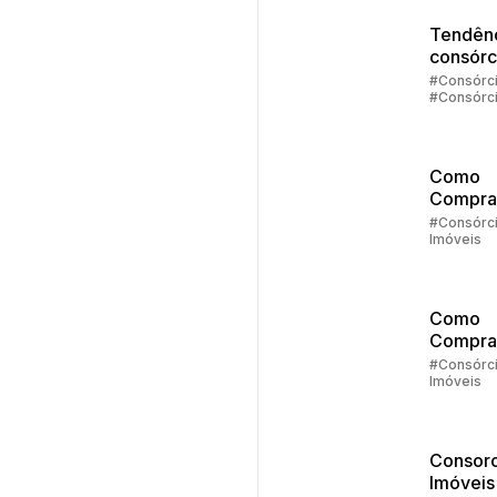
Tendênc
consórc
2025
#Consórc
#Consórc
Carros
#Consórc
Imóveis
#Contemp
Como
Compra
Imóvel
#Consórc
Imóveis
Consórc
Parte 2
Como
Compra
Imóvel
#Consórc
Imóveis
Consórc
Parte 1
Consorc
Imóveis