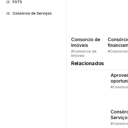
FGTS
Consórcio de Serviços
Consorcio de
Consórci
Imóveis
financia
Quem pe
#Consórcio de
#Consórcio
Imóveis
faz consó
Relacionados
Aprovei
oportun
da isen
#Consórc
IR
Consórc
Serviço
Estudos
#Consórc