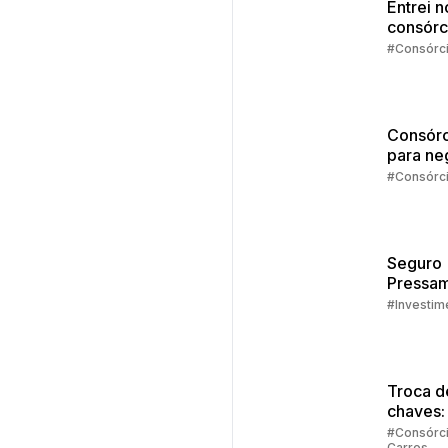
Entrei n
consórc
agora?
#Consórc
Consórc
para ne
#Consórc
Seguro
Pressam
Embrac
#Investim
Troca d
chaves:
regras
#Consórc
Carros