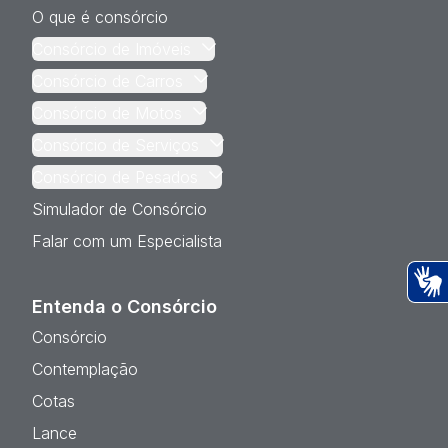
O que é consórcio
Consórcio de Imóveis
Consórcio de Carros
Consórcio de Motos
Consórcio de Serviços
Consórcio de Pesados
Simulador de Consórcio
Falar com um Especialista
Entenda o Consórcio
Ac
Consórcio
Contemplação
Cotas
Lance