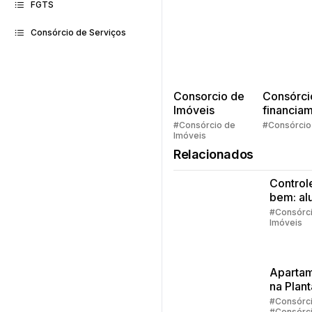
FGTS
Consórcio de Serviços
Consorcio de
Consórci
Imóveis
financia
Quem pe
#Consórcio de
#Consórcio
Imóveis
faz consó
Relacionados
Control
bem: al
ou casa
#Consórc
Imóveis
própria
Aparta
na Plant
#Consórc
#Consórc