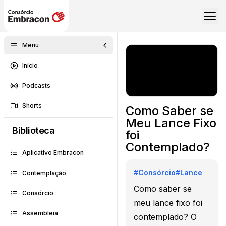
Menu
Início
Podcasts
Shorts
Como Saber se
Meu Lance Fixo
Biblioteca
foi
Contemplado?
Aplicativo Embracon
#
Consórcio
#
Lance
Contemplação
Como saber se
Consórcio
meu lance fixo foi
Assembleia
contemplado? O