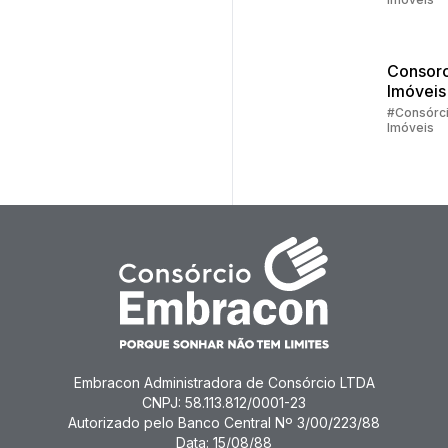
Consórc
Parte 1
Consorc
Imóveis
#Consórc
Imóveis
Embracon Administradora de Consórcio LTDA
CNPJ: 58.113.812/0001-23
Autorizado pelo Banco Central Nº 3/00/223/88
Data: 15/08/88