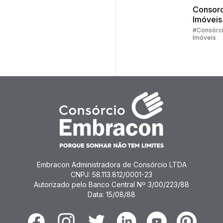
Consorc
Imóveis
#Consórc
Imóveis
Embracon Administradora de Consórcio LTDA
CNPJ: 58.113.812/0001-23
Autorizado pelo Banco Central Nº 3/00/223/88
Data: 15/08/88
Facebook
Instagram
Twitter
Linkedin
Youtube
Pinterest