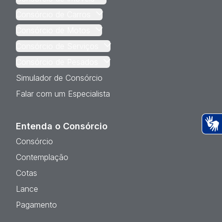
Consórcio de Carros
Consórcio de Motos
Consórcio de Serviços
Consórcio de Pesados
Simulador de Consórcio
Falar com um Especialista
Entenda o Consórcio
Ac
Consórcio
Contemplação
Cotas
Lance
Pagamento