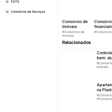
FGTS
Consórcio de Serviços
Consorcio de
Consórci
Imóveis
financia
Quem pe
#Consórcio de
#Consórcio
Imóveis
faz consó
Relacionados
Control
bem: al
ou casa
#Consórc
Imóveis
própria
Aparta
na Plant
#Consórc
#Consórc
Imóveis