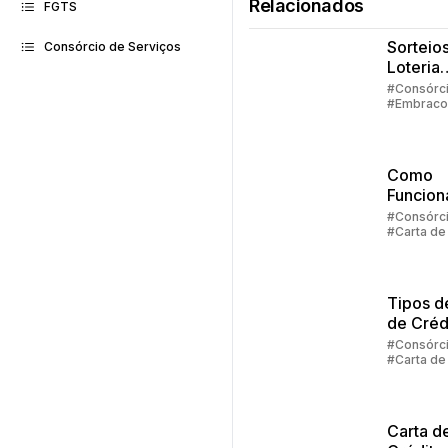
Relacionados
FGTS
Sorteios
Consórcio de Serviços
Loteria
Federal:
#Consórc
#Embraco
grupos
#Lance #C
até 100
crédito
particip
Como
Funcion
Carta D
#Consórc
#Carta de
Crédito
Consórc
Tipos d
de Créd
Consórc
#Consórc
#Carta de
Carta d