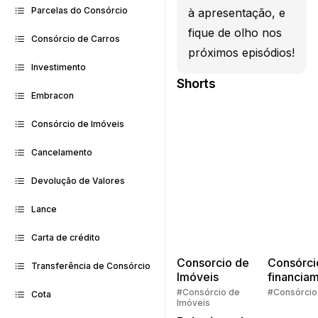
Parcelas do Consórcio
à apresentação, e
fique de olho nos
Consórcio de Carros
próximos episódios!
Investimento
Shorts
Embracon
Consórcio de Imóveis
Cancelamento
Devolução de Valores
Lance
Carta de crédito
Consorcio de
Consórci
Transferência de Consórcio
Imóveis
financia
Quem pe
#Consórcio de
#Consórcio
Cota
Imóveis
faz consó