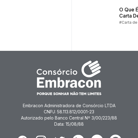
O Que É
Carta D
Crédito
#Carta de
Consórc
Embracon Administradora de Consórcio LTDA
CNPJ: 58.113.812/0001-23
Autorizado pelo Banco Central Nº 3/00/223/88
Data: 15/08/88
Facebook
Instagram
Twitter
Linkedin
Youtube
Pinterest