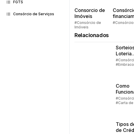
FGTS
Consorcio de
Consórci
Consórcio de Serviços
Imóveis
financia
Quem pe
#Consórcio de
#Consórcio
Imóveis
faz consó
Relacionados
Sorteios
Loteria
Federal:
#Consórc
#Embraco
grupos
#Lance #C
até 100
crédito
particip
Como
Funcion
Carta D
#Consórc
#Carta de
Crédito
Consórc
Tipos d
de Créd