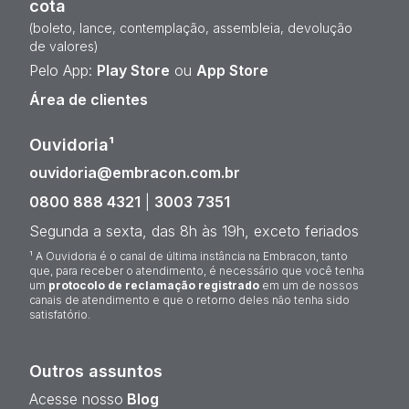
cota
(boleto, lance, contemplação, assembleia, devolução
de valores)
Pelo App:
Play Store
ou
App Store
Área de clientes
Ouvidoria¹
ouvidoria@embracon.com.br
0800 888 4321
|
3003 7351
Segunda a sexta, das 8h às 19h, exceto feriados
¹ A Ouvidoria é o canal de última instância na Embracon, tanto
que, para receber o atendimento, é necessário que você tenha
um
protocolo de reclamação registrado
em um de nossos
canais de atendimento e que o retorno deles não tenha sido
satisfatório.
Outros assuntos
Acesse nosso
Blog