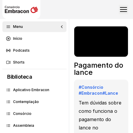
Menu
Início
Podcasts
Shorts
Pagamento do
lance
Biblioteca
#
Consórcio
Aplicativo Embracon
#
Embracon
#
Lance
Contemplação
Tem dúvidas sobre
como funciona o
Consórcio
pagamento do
Assembleia
lance no