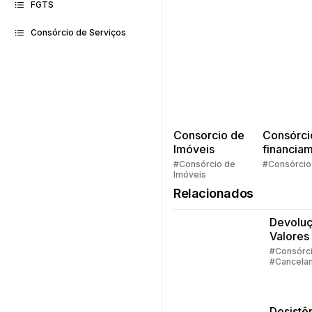
FGTS
Consórcio de Serviços
Consorcio de
Consórci
Imóveis
financia
Quem pe
#Consórcio de
#Consórcio
Imóveis
faz consó
Relacionados
Devolu
Valores
Consórc
#Consórc
#Cancela
Parte 1
#Devoluç
Valores
Desistê