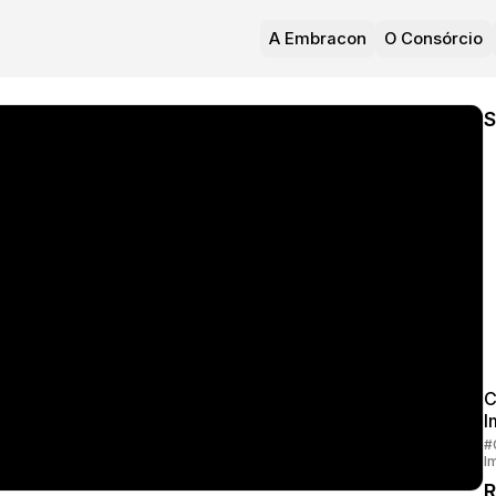
A Embracon
O Consórcio
S
C
I
#
I
R