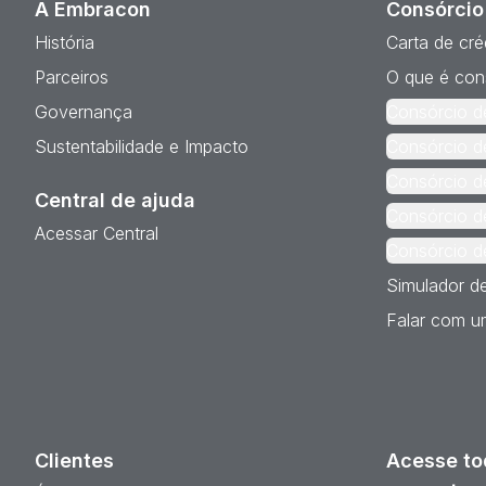
A Embracon
Consórcio
História
Carta de cré
Parceiros
O que é con
Governança
Consórcio d
Sustentabilidade e Impacto
Consórcio d
Consórcio d
Central de ajuda
Consórcio d
Acessar Central
Consórcio d
Simulador d
Falar com um
Clientes
Acesse to