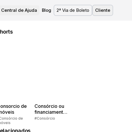
Central de Ajuda
Blog
2ª Via de Boleto
Cliente
horts
onsorcio de
Consórcio ou
móveis
financiamento?
Quem pensa
Consórcio de
#Consórcio
móveis
faz consórcio!
elacionados