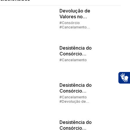
Devolução de
Valores no
Consórcio -
#Consórcio
#Cancelamento
Parte 1
#Devolução de
Valores
Desistência do
Consórcio
Parte 3 |
#Cancelamento
Alternativas
Desistência do
Ac
Consórcio
Parte 2 |
#Cancelamento
#Devolução de
Devolução de
Valores
Valores
Desistência do
Consórcio