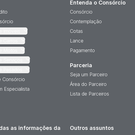
Entenda o Consórcio
dito
Consórcio
sórcio
Contemplação
e Imóveis
Cotas
e Carros
Lance
e Motos
Pagamento
e Serviços
Parceria
e Pesados
Seja um Parceiro
e Consórcio
Área do Parceiro
 Especialista
Lista de Parceiros
das as informações da
Outros assuntos