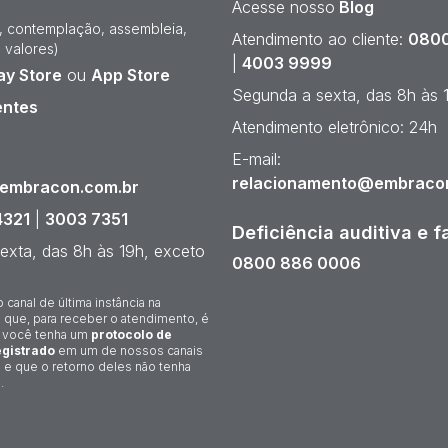
Acesse nosso
Blog
e, contemplação, assembleia,
Atendimento ao cliente:
0800
 valores)
|
4003 9999
ay Store
ou
App Store
Segunda a sexta, das 8h às 
entes
Atendimento eletrônico: 24h
¹
E-mail:
relacionamento@embraco
@embracon.com.br
4321
|
3003 7351
Deficiência auditiva e f
exta, das 8h às 19h, exceto
0800 886 0006
o canal de última instância na
 que, para receber o atendimento, é
 você tenha um
protocolo de
gistrado
em um de nossos canais
 e que o retorno deles não tenha
.