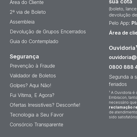
sua cota
Área do Cliente
(boleto, lanc
2ª via de Boleto
devolução de
Assembleia
Pelo App:
Pl
Devolução de Grupos Encerrados
Área de cli
Guia do Contemplado
Ouvidoria
Segurança
ouvidoria
Prevenção à Fraude
0800 888 
Validador de Boletos
Segunda a s
feriados
Golpes? Aqui Não!
¹ A Ouvidoria é 
Fui Vítima, E Agora?
Embracon, tanto
necessário que
Ofertas Irresistíveis? Desconfie!
reclamação re
de atendimento
Tecnologia a Seu Favor
sido satisfatório
Consórcio Transparente