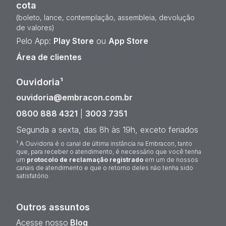
cota
(boleto, lance, contemplação, assembleia, devolução
de valores)
Pelo App:
Play Store
ou
App Store
Área de clientes
Ouvidoria¹
ouvidoria@embracon.com.br
0800 888 4321
|
3003 7351
Segunda a sexta, das 8h às 19h, exceto feriados
¹ A Ouvidoria é o canal de última instância na Embracon, tanto
que, para receber o atendimento, é necessário que você tenha
um
protocolo de reclamação registrado
em um de nossos
canais de atendimento e que o retorno deles não tenha sido
satisfatório.
Outros assuntos
Acesse nosso
Blog