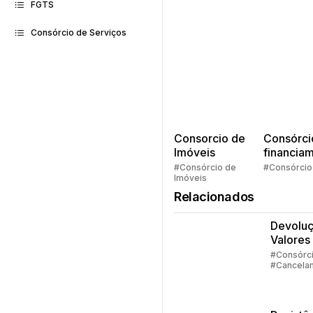
FGTS
Consórcio de Serviços
Consorcio de
Consórci
Imóveis
financia
Quem pe
#Consórcio de
#Consórcio
Imóveis
faz consó
Relacionados
Devolu
Valores
Consórc
#Consórc
#Cancela
Parte 1
#Devoluç
Valores