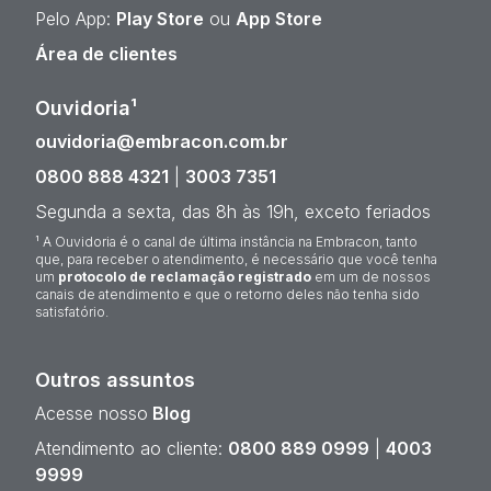
Pelo App:
Play Store
ou
App Store
Área de clientes
Ouvidoria¹
ouvidoria@embracon.com.br
0800 888 4321
|
3003 7351
Segunda a sexta, das 8h às 19h, exceto feriados
¹ A Ouvidoria é o canal de última instância na Embracon, tanto
que, para receber o atendimento, é necessário que você tenha
um
protocolo de reclamação registrado
em um de nossos
canais de atendimento e que o retorno deles não tenha sido
satisfatório.
Outros assuntos
Acesse nosso
Blog
Atendimento ao cliente:
0800 889 0999
|
4003
9999