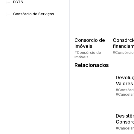
FGTS
Consórcio de Serviços
Consorcio de
Consórci
Imóveis
financia
Quem pe
#Consórcio de
#Consórcio
Imóveis
faz consó
Relacionados
Devolu
Valores
Consórc
#Consórc
#Cancela
Parte 1
#Devoluç
Valores
Desistê
Consórc
Parte 3 
#Cancela
Alternat