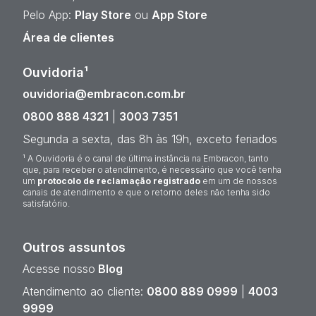
Pelo App:
Play Store
ou
App Store
Área de clientes
Ouvidoria¹
ouvidoria@embracon.com.br
0800 888 4321
|
3003 7351
Segunda a sexta, das 8h às 19h, exceto feriados
¹ A Ouvidoria é o canal de última instância na Embracon, tanto
que, para receber o atendimento, é necessário que você tenha
um
protocolo de reclamação registrado
em um de nossos
canais de atendimento e que o retorno deles não tenha sido
satisfatório.
Outros assuntos
Acesse nosso
Blog
Atendimento ao cliente:
0800 889 0999
|
4003
9999