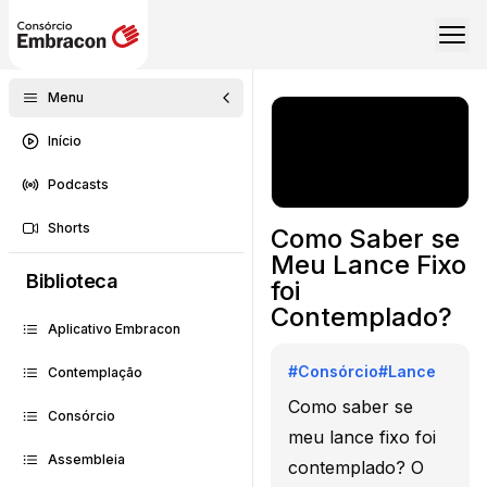
Menu
Início
Podcasts
Shorts
Como Saber se
Meu Lance Fixo
Biblioteca
foi
Contemplado?
Aplicativo Embracon
#
Consórcio
#
Lance
Contemplação
Como saber se
Consórcio
meu lance fixo foi
Assembleia
contemplado? O