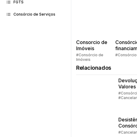
FGTS
Consórcio de Serviços
Consorcio de
Consórci
Imóveis
financia
Quem pe
#Consórcio de
#Consórcio
Imóveis
faz consó
Relacionados
Devolu
Valores
Consórc
#Consórc
#Cancela
Parte 1
#Devoluç
Valores
Desistê
Consórc
Parte 3 
#Cancela