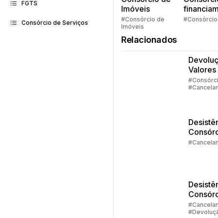
FGTS
Imóveis
financia
Quem pe
#Consórcio de
#Consórcio
Consórcio de Serviços
Imóveis
faz consó
Relacionados
Devolu
Valores
Consórc
#Consórc
#Cancela
Parte 1
#Devoluç
Valores
Desistê
Consórc
Parte 3 
#Cancela
Alternat
Desistê
Consórc
Parte 2 
#Cancela
#Devoluç
Devolu