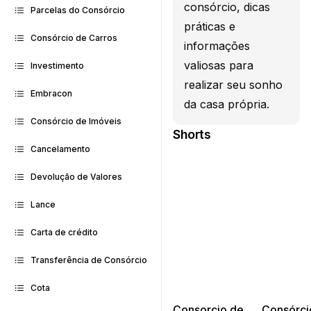
consórcio, dicas
Parcelas do Consórcio
práticas e
Consórcio de Carros
informações
valiosas para
Investimento
realizar seu sonho
Embracon
da casa própria.
Consórcio de Imóveis
Shorts
Cancelamento
Devolução de Valores
Lance
Carta de crédito
Transferência de Consórcio
Cota
Consorcio de
Consórci