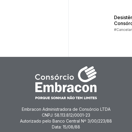
Valores
Valores
Desistê
Consórc
Parte 1 |
#Cancela
Cancel
Embracon Administradora de Consórcio LTDA
CNPJ: 58.113.812/0001-23
Autorizado pelo Banco Central Nº 3/00/223/88
Data: 15/08/88