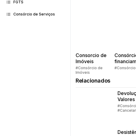
FGTS
Consórcio de Serviços
Consorcio de
Consórci
Imóveis
financia
Quem pe
#Consórcio de
#Consórcio
Imóveis
faz consó
Relacionados
Devolu
Valores
Consórc
#Consórc
#Cancela
Parte 1
#Devoluç
Valores
Desistê