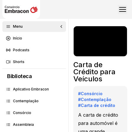
Menu
Início
Podcasts
Shorts
Carta de
Crédito para
Biblioteca
Veículos
Aplicativo Embracon
#
Consórcio
#
Contemplação
Contemplação
#
Carta de crédito
Consórcio
A carta de crédito
para automóvel é
Assembleia
uma grande