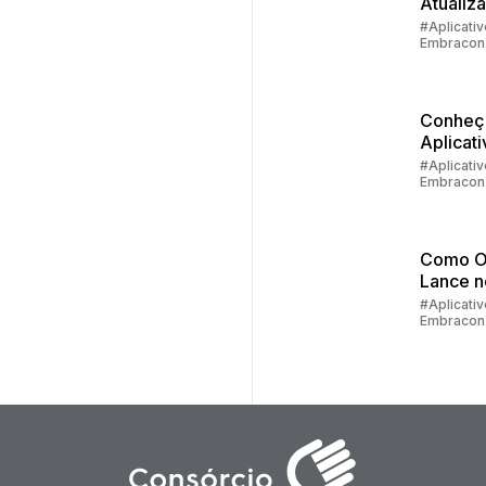
Atualiz
Cadastr
#Aplicativ
Embracon
Embrac
#Devoluç
Valores
Conheç
Aplicati
Embrac
#Aplicativ
Embracon
Como fa
Primeir
Acesso
Como O
Lance 
do Clie
#Aplicativ
Embracon