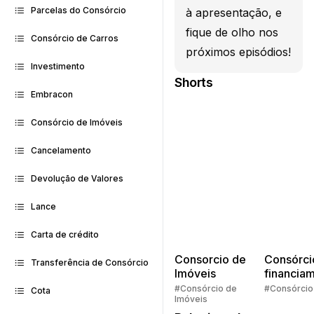
Parcelas do Consórcio
à apresentação, e
fique de olho nos
Consórcio de Carros
próximos episódios!
Investimento
Shorts
Embracon
Consórcio de Imóveis
Cancelamento
Devolução de Valores
Lance
Carta de crédito
Consorcio de
Consórci
Transferência de Consórcio
Imóveis
financia
Quem pe
#Consórcio de
#Consórcio
Cota
Imóveis
faz consó