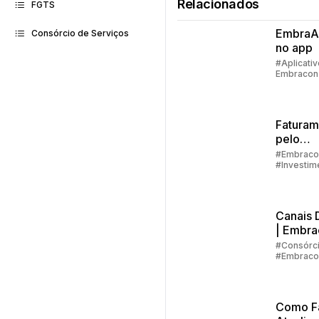
Relacionados
FGTS
EmbraAs
Consórcio de Serviços
no app
#Aplicativ
Embracon
Faturam
pelo
aplicati
#Embraco
#Investim
passo a
#Aplicativ
Embracon
Canais D
| Embra
#Consórc
#Embraco
#Aplicativ
Embracon
Como F