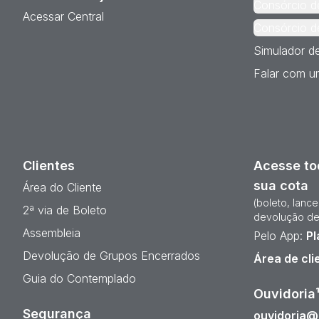
Consórcio d
Acessar Central
Consórcio d
Simulador d
Falar com um
Clientes
Acesse to
sua cota
Área do Cliente
(boleto, lanc
2ª via de Boleto
devolução de
Assembleia
Pelo App:
Pl
Devolução de Grupos Encerrados
Área de cli
Guia do Contemplado
Ouvidoria
Segurança
ouvidoria