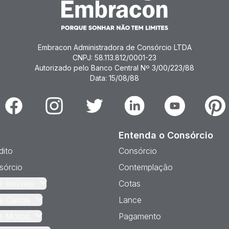
Embracon Administradora de Consórcio LTDA
CNPJ: 58.113.812/0001-23
Autorizado pelo Banco Central Nº 3/00/223/88
Data: 15/08/88
Facebook
Instagram
Twitter
Linkedin
Youtube
Pinter
Entenda o Consórcio
dito
Consórcio
sórcio
Contemplação
e Imóveis
Cotas
e Carros
Lance
e Motos
Pagamento