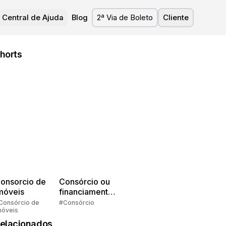
Central de Ajuda
Blog
2ª Via de Boleto
Cliente
horts
onsorcio de
Consórcio ou
móveis
financiamento?
Quem pensa
Consórcio de
#Consórcio
móveis
faz consórcio!
elacionados