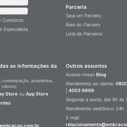
e Serviços
Parceria
e Pesados
Seja um Parceiro
e Consórcio
Área do Parceiro
 Especialista
Lista de Parceiros
das as informações da
Outros assuntos
Acesse nosso
Blog
e, contemplação, assembleia,
Atendimento ao cliente:
0800
 valores)
|
4003 9999
ay Store
ou
App Store
Segunda a sexta, das 8h às 
entes
Atendimento eletrônico: 24h
¹
E-mail:
relacionamento@embraco
@embracon.com.br