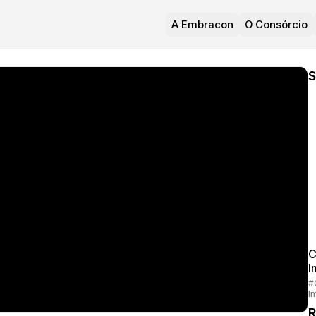
A Embracon
O Consórcio
S
C
I
#
I
R