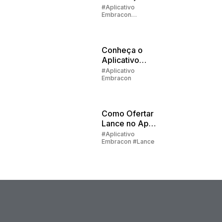
Cadastral na
#Aplicativo
Embracon
Embracon
#Devolução de
Valores
Conheça o
Aplicativo
Embracon -
#Aplicativo
Embracon
Como fazer o
Primeiro
Acesso
Como Ofertar
Lance no App
do Cliente?
#Aplicativo
Embracon #Lance