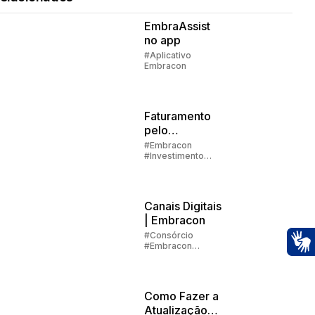
EmbraAssist
no app
#Aplicativo
Embracon
Faturamento
pelo
aplicativo:
#Embracon
#Investimento
passo a passo
#Aplicativo
Embracon
Canais Digitais
| Embracon
#Consórcio
#Embracon
#Aplicativo
Ac
Embracon
Como Fazer a
Atualização