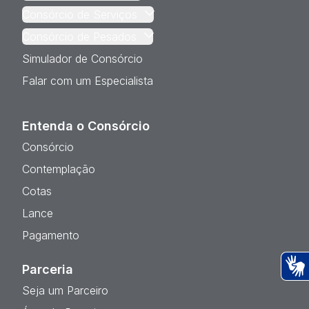
Consórcio de Serviços
Consórcio de Pesados
Simulador de Consórcio
Falar com um Especialista
Entenda o Consórcio
Consórcio
Contemplação
Cotas
Lance
Pagamento
Parceria
Ac
Seja um Parceiro