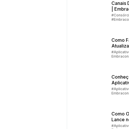
Canais D
| Embra
#Consórc
#Embraco
#Aplicativ
Embracon
Como F
Atualiz
Cadastr
#Aplicativ
Embracon
Embrac
#Devoluç
Valores
Conheç
Aplicati
Embrac
#Aplicativ
Embracon
Como fa
Primeir
Acesso
Como O
Lance 
do Clie
#Aplicativ