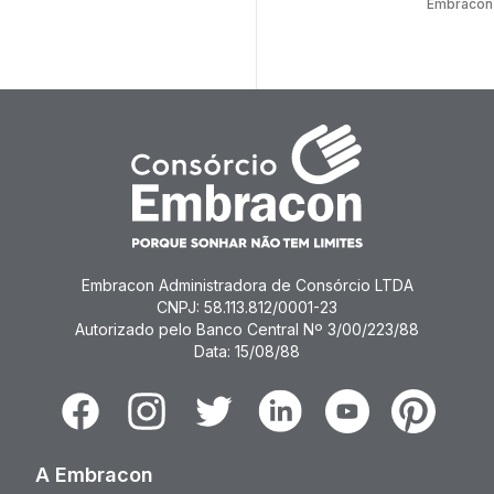
Embracon
Embracon Administradora de Consórcio LTDA
CNPJ: 58.113.812/0001-23
Autorizado pelo Banco Central Nº 3/00/223/88
Data: 15/08/88
Facebook
Instagram
Twitter
Linkedin
Youtube
Pinterest
A Embracon