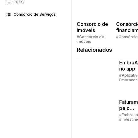
FGTS
Consórcio de Serviços
Consorcio de
Consórci
Imóveis
financia
Quem pe
#Consórcio de
#Consórcio
Imóveis
faz consó
Relacionados
EmbraAs
no app
#Aplicativ
Embracon
Faturam
pelo
aplicati
#Embraco
#Investim
passo a
#Aplicativ
Embracon