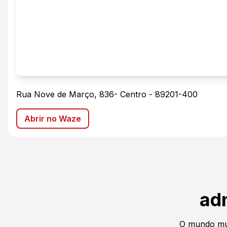
Rua Nove de Março, 836
-
Centro
-
89201-400
Abrir no Waze
ad
O mundo mu