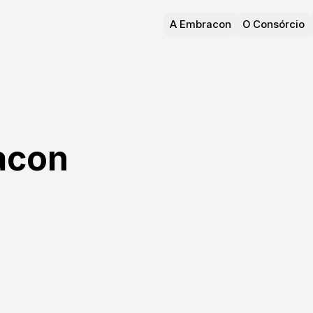
A Embracon
O Consórcio
acon