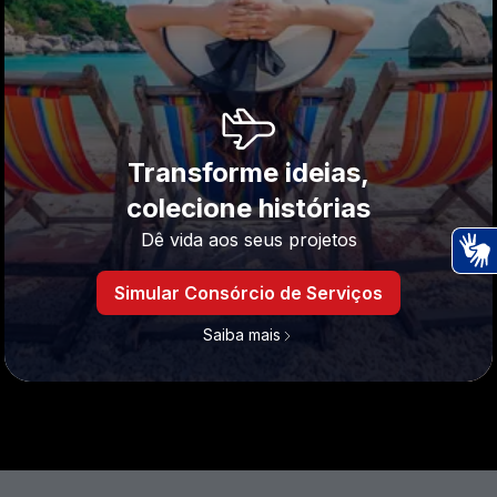
Transforme ideias,
colecione histórias
Dê vida aos seus projetos
Ac
Simular Consórcio de Serviços
Saiba mais