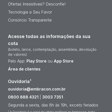
Ofertas Irresistíveis? Desconfie!
Tecnologia a Seu Favor
Consórcio Transparente
Acesse todas as informações da sua
cota
(boleto, lance, contemplação, assembleia, devolução
de valores)
Pelo App:
Play Store
ou
App Store
Área de clientes
Ouvidoria¹
ouvidoria@embracon.com.br
0800 888 4321
|
3003 7351
Segunda a sexta, das 8h às 19h, exceto feriados
¹ A Ouvidoria é o canal de última instância na Embracon, tanto