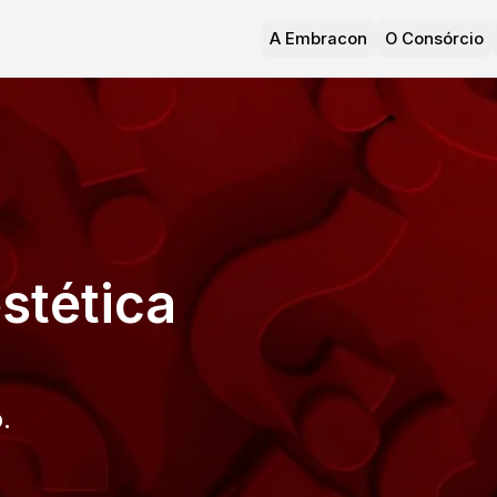
A Embracon
O Consórcio
stética
.