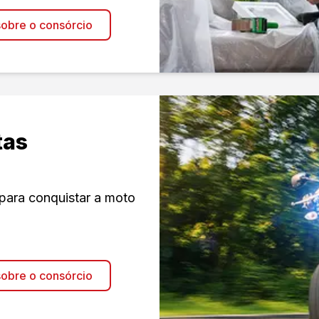
obre o consórcio
tas
para conquistar a moto
obre o consórcio