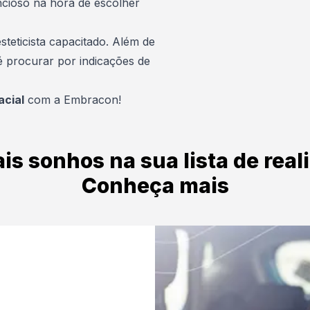
ncioso na hora de escolher
teticista capacitado. Além de
 é procurar por indicações de
acial
com a Embracon!
is sonhos na sua lista de real
Conheça mais