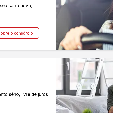
 seu carro novo,
obre o consórcio
o sério, livre de juros