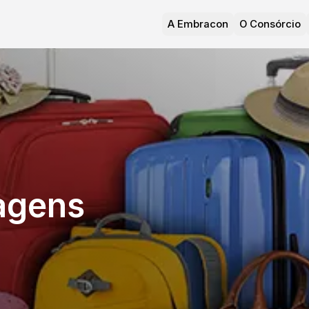
A Embracon
O Consórcio
agens