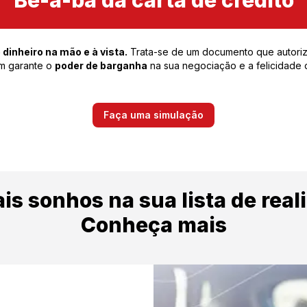
Bê-á-bá da carta de crédito
 dinheiro na mão e à vista.
Trata-se de um documento que autori
em garante o
poder de barganha
na sua negociação e a felicidade d
Faça uma simulação
is sonhos na sua lista de real
Conheça mais