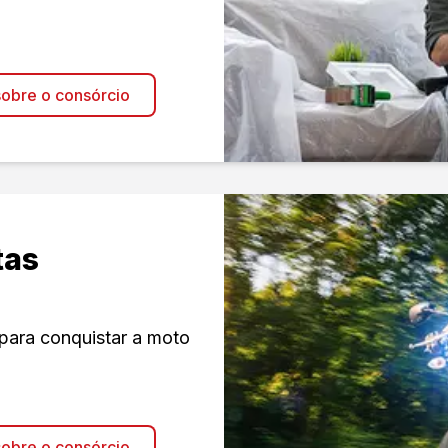
obre o consórcio
tas
para conquistar a moto
obre o consórcio