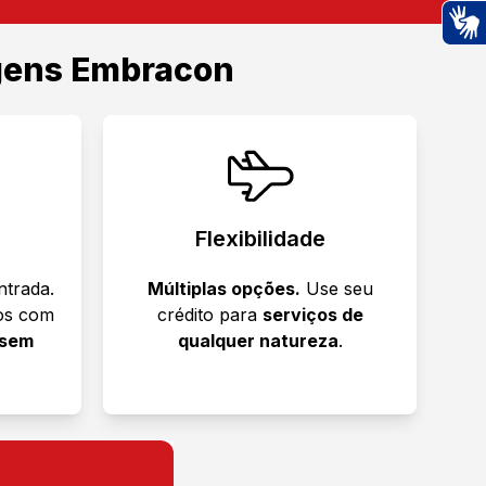
Ac
gens
Embracon
Flexibilidade
ntrada.
Múltiplas opções.
Use seu
tos com
crédito para
serviços de
 sem
qualquer natureza
.