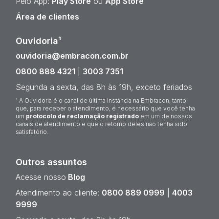
Pelo App:
Play Store
ou
App Store
Área de clientes
Ouvidoria¹
ouvidoria@embracon.com.br
0800 888 4321
|
3003 7351
Segunda a sexta, das 8h às 19h, exceto feriados
¹ A Ouvidoria é o canal de última instância na Embracon, tanto
que, para receber o atendimento, é necessário que você tenha
um
protocolo de reclamação registrado
em um de nossos
canais de atendimento e que o retorno deles não tenha sido
satisfatório.
Outros assuntos
Acesse nosso
Blog
Atendimento ao cliente:
0800 889 0999
|
4003
9999