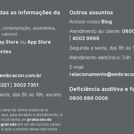
das as informações da
Outros assuntos
Acesse nosso
Blog
e, contemplação, assembleia,
Atendimento ao cliente:
0800
 valores)
|
4003 9999
ay Store
ou
App Store
Segunda a sexta, das 8h às 
entes
Atendimento eletrônico: 24h
¹
E-mail:
relacionamento@embraco
@embracon.com.br
4321
|
3003 7351
Deficiência auditiva e f
exta, das 8h às 19h, exceto
0800 886 0006
o canal de última instância na
 que, para receber o atendimento, é
 você tenha um
protocolo de
gistrado
em um de nossos canais
 e que o retorno deles não tenha
.