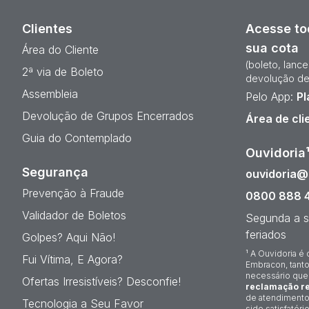
Clientes
Acesse to
sua cota
Área do Cliente
(boleto, lanc
2ª via de Boleto
devolução de
Assembleia
Pelo App:
Pl
Devolução de Grupos Encerrados
Área de cli
Guia do Contemplado
Ouvidoria
Segurança
ouvidoria
Prevenção à Fraude
0800 888 
Validador de Boletos
Segunda a s
feriados
Golpes? Aqui Não!
¹ A Ouvidoria é 
Fui Vítima, E Agora?
Embracon, tanto
necessário que
Ofertas Irresistíveis? Desconfie!
reclamação re
de atendimento
Tecnologia a Seu Favor
sido satisfatório