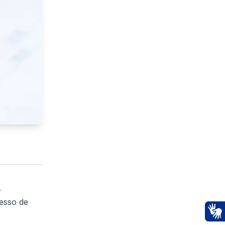
.
esso de