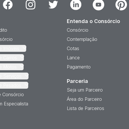
Facebook
Instagram
Twitter
Linkedin
Youtube
Pinter
Entenda o Consórcio
dito
Consórcio
sórcio
Contemplação
e Imóveis
Cotas
e Carros
Lance
e Motos
Pagamento
e Serviços
Parceria
e Pesados
Seja um Parceiro
e Consórcio
Área do Parceiro
 Especialista
Lista de Parceiros