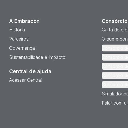
A Embracon
Consórcio
História
Carta de cré
Parceiros
O que é con
Governança
Consórcio d
Sustentabilidade e Impacto
Consórcio d
Consórcio d
Central de ajuda
Consórcio d
Acessar Central
Consórcio d
Simulador d
Falar com um