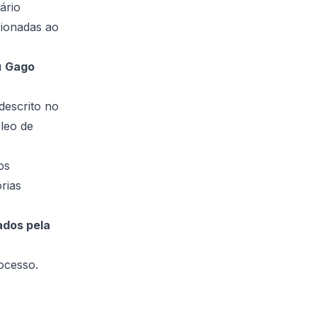
Ac
ário
ionadas ao
u
Gago
descrito no
leo de
os
rias
ados pela
ocesso.