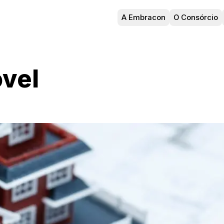
A Embracon
O Consórcio
vel