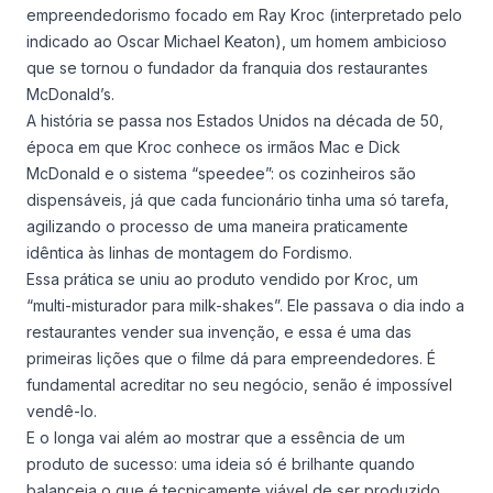
empreendedorismo focado em Ray Kroc (interpretado pelo
indicado ao Oscar Michael Keaton), um homem ambicioso
que se tornou o fundador da franquia dos restaurantes
McDonald’s.
A história se passa nos Estados Unidos na década de 50,
época em que Kroc conhece os irmãos Mac e Dick
McDonald e o sistema “speedee”: os cozinheiros são
dispensáveis, já que cada funcionário tinha uma só tarefa,
agilizando o processo de uma maneira praticamente
idêntica às linhas de montagem do Fordismo.
Essa prática se uniu ao produto vendido por Kroc, um
“multi-misturador para milk-shakes”. Ele passava o dia indo a
restaurantes vender sua invenção, e essa é uma das
primeiras lições que o filme dá para empreendedores. É
fundamental acreditar no seu negócio, senão é impossível
vendê-lo.
E o longa vai além ao mostrar que a essência de um
produto de sucesso: uma ideia só é brilhante quando
balanceia o que é tecnicamente viável de ser produzido