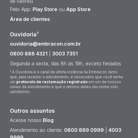
de valores)
Pelo App:
Play Store
ou
App Store
Área de clientes
Ouvidoria¹
ouvidoria@embracon.com.br
0800 888 4321
|
3003 7351
Segunda a sexta, das 8h às 19h, exceto feriados
¹ A Ouvidoria é o canal de última instância na Embracon, tanto
que, para receber o atendimento, é necessário que você tenha
um
protocolo de reclamação registrado
em um de nossos
canais de atendimento e que o retorno deles não tenha sido
satisfatório.
Outros assuntos
Acesse nosso
Blog
Atendimento ao cliente:
0800 889 0999
|
4003
9999